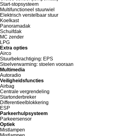
Start-stopsysteem
Multifunctioneel stuurwiel
Elektrisch verstelbaar stuur
Koelkast
Panoramadak
Schuifdak
MC zender
LPG
Extra opties
Airco
Stuurbekrachtiging:
EPS
Stoelverwarming:
stoelen vooraan
Multimedia
Autoradio
Veiligheidsfuncties
Airbag
Centrale vergrendeling
Startonderbreker
Differentieelblokkering
ESP
Parkeerhulpsysteem
Parkeersensor
Optiek
Mistlampen
Mistlampen