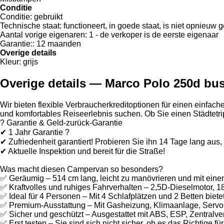
Conditie
Conditie:
gebruikt
Technische staat:
functioneert, in goede staat, is niet opnieuw
Aantal vorige eigenaren:
1 - de verkoper is de eerste eigenaar
Garantie::
12 maanden
Overige details
Kleur:
grijs
Overige details — Marco Polo 250d bu
Wir bieten flexible Verbraucherkreditoptionen für einen einfach
und komfortables Reiseerlebnis suchen. Ob Sie einen Städtetrip
? Garantie & Geld-zurück-Garantie
✔ 1 Jahr Garantie ?️
✔ Zufriedenheit garantiert! Probieren Sie ihn 14 Tage lang aus,
✔ Aktuelle Inspektion und bereit für die Straße!
Was macht diesen Campervan so besonders?
✅ Geräumig – 514 cm lang, leicht zu manövrieren und mit ein
✅ Kraftvolles und ruhiges Fahrverhalten – 2,5D-Dieselmotor, 
✅ Ideal für 4 Personen – Mit 4 Schlafplätzen und 2 Betten bietet 
✅ Premium-Ausstattung – Mit Gasheizung, Klimaanlage, Servo
✅ Sicher und geschützt – Ausgestattet mit ABS, ESP, Zentralver
✅ Erst testen – Sie sind sich nicht sicher, ob es das Richtige