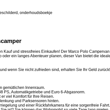
 geschilderd, onderhoudsboekje
scamper
en Kauf und stressfreies Einkaufen! Der Marco Polo Campervan ist
 oder ein langes Abenteuer planen, dieser Van bietet die ideal
 und wenn Sie nicht zufrieden sind, erhalten Sie Ihr Geld zurück
em gemütlichen Innenraum.
188 PS, Automatikgetriebe und Euro 6-Abgasnorm.
er viel Komfort für Ihre Reisen.
lenkung und Parksensoren hinten.
riegelung und einer Rückfahrkamera für eine sorgenfreie Fahrt.
 für Sie ist? Sie können das Wohnmobil so viele Tage lang miete