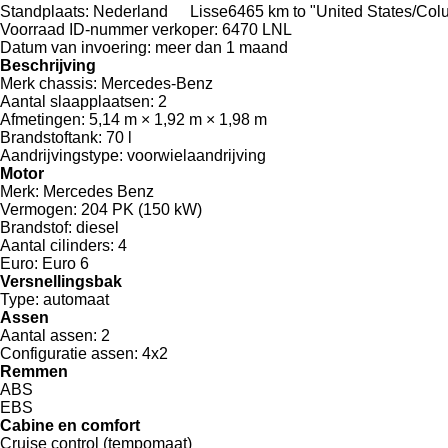
Standplaats:
Nederland
Lisse
6465 km to "United States/Co
Voorraad ID-nummer verkoper:
6470 LNL
Datum van invoering:
meer dan 1 maand
Beschrijving
Merk chassis:
Mercedes-Benz
Aantal slaapplaatsen:
2
Afmetingen:
5,14 m × 1,92 m × 1,98 m
Brandstoftank:
70 l
Aandrijvingstype:
voorwielaandrijving
Motor
Merk:
Mercedes Benz
Vermogen:
204 PK (150 kW)
Brandstof:
diesel
Aantal cilinders:
4
Euro:
Euro 6
Versnellingsbak
Type:
automaat
Assen
Aantal assen:
2
Configuratie assen:
4x2
Remmen
ABS
EBS
Cabine en comfort
Cruise control (tempomaat)