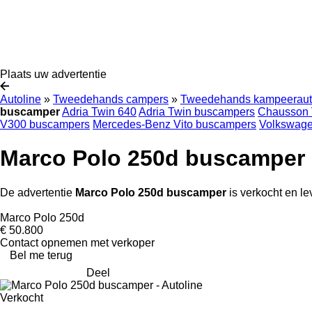
Plaats uw advertentie
Autoline
»
Tweedehands campers
»
Tweedehands kampeeraut
buscamper
Adria Twin 640
Adria Twin buscampers
Chausson
V300 buscampers
Mercedes-Benz Vito buscampers
Volkswage
Marco Polo 250d buscamper
De advertentie
Marco Polo 250d buscamper
is verkocht en le
Marco Polo 250d
€ 50.800
Contact opnemen met verkoper
Bel me terug
Deel
Verkocht