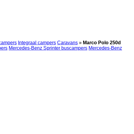
 campers
Integraal campers
Caravans
»
Marco Polo 250d
pers
Mercedes-Benz Sprinter buscampers
Mercedes-Benz