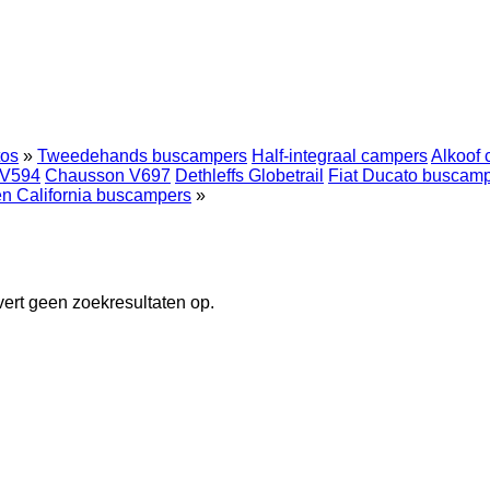
os
»
Tweedehands buscampers
Half-integraal campers
Alkoof
 V594
Chausson V697
Dethleffs Globetrail
Fiat Ducato buscam
n California buscampers
»
vert geen zoekresultaten op.