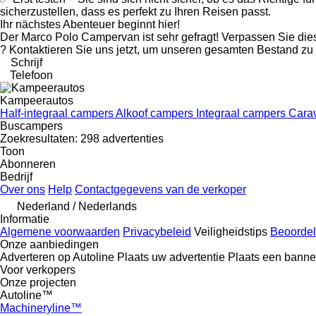
sicherzustellen, dass es perfekt zu Ihren Reisen passt.
Ihr nächstes Abenteuer beginnt hier!
Der Marco Polo Campervan ist sehr gefragt! Verpassen Sie dies
? Kontaktieren Sie uns jetzt, um unseren gesamten Bestand zu
Schrijf
Telefoon
Kampeerautos
Half-integraal campers
Alkoof campers
Integraal campers
Cara
Buscampers
Zoekresultaten:
298 advertenties
Toon
Abonneren
Bedrijf
Over ons
Help
Contactgegevens van de verkoper
Nederland / Nederlands
Informatie
Algemene voorwaarden
Privacybeleid
Veiligheidstips
Beoordel
Onze aanbiedingen
Adverteren op Autoline
Plaats uw advertentie
Plaats een banne
Voor verkopers
Onze projecten
Autoline™
Machineryline™