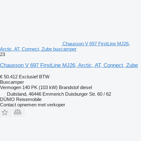
Chausson V 697 FirstLine MJ26,
Arctic, AT, Connect, Zube buscamper
23
Chausson V 697 FirstLine MJ26, Arctic, AT, Connect, Zube
€ 50.412
Exclusief BTW
Buscamper
Vermogen
140 PK (103 kW)
Brandstof
diesel
Duitsland, 46446 Emmerich Duisburger Str. 60 / 62
DÜMO Reisemobile
Contact opnemen met verkoper