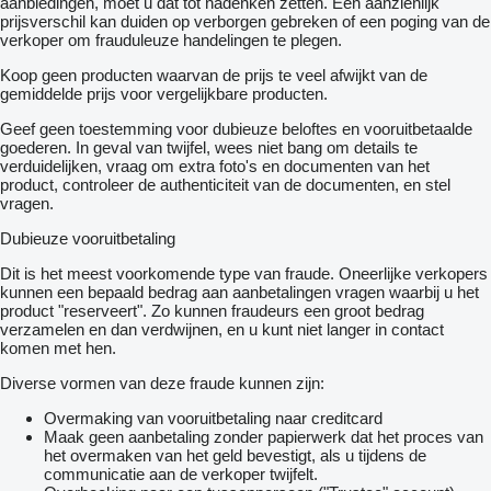
aanbiedingen, moet u dat tot nadenken zetten. Een aanzienlijk
prijsverschil kan duiden op verborgen gebreken of een poging van de
verkoper om frauduleuze handelingen te plegen.
Koop geen producten waarvan de prijs te veel afwijkt van de
gemiddelde prijs voor vergelijkbare producten.
Geef geen toestemming voor dubieuze beloftes en vooruitbetaalde
goederen. In geval van twijfel, wees niet bang om details te
verduidelijken, vraag om extra foto's en documenten van het
product, controleer de authenticiteit van de documenten, en stel
vragen.
Dubieuze vooruitbetaling
Dit is het meest voorkomende type van fraude. Oneerlijke verkopers
kunnen een bepaald bedrag aan aanbetalingen vragen waarbij u het
product "reserveert". Zo kunnen fraudeurs een groot bedrag
verzamelen en dan verdwijnen, en u kunt niet langer in contact
komen met hen.
Diverse vormen van deze fraude kunnen zijn:
Overmaking van vooruitbetaling naar creditcard
Maak geen aanbetaling zonder papierwerk dat het proces van
het overmaken van het geld bevestigt, als u tijdens de
communicatie aan de verkoper twijfelt.