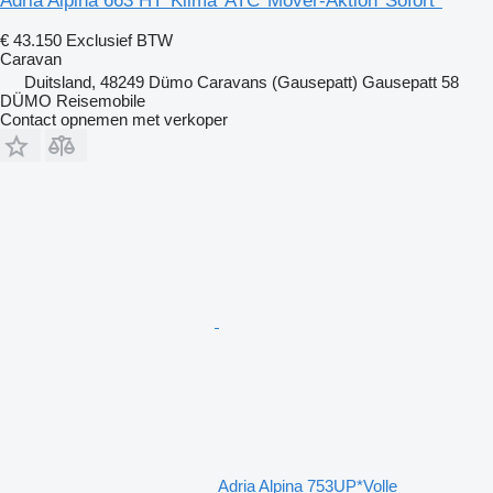
Adria Alpina 663 HT*Klima*ATC*Mover-Aktion*Sofort*
€ 43.150
Exclusief BTW
Caravan
Duitsland, 48249 Dümo Caravans (Gausepatt) Gausepatt 58
DÜMO Reisemobile
Contact opnemen met verkoper
Adria Alpina 753UP*Volle