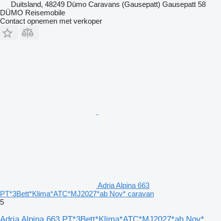
Duitsland, 48249 Dümo Caravans (Gausepatt) Gausepatt 58
DÜMO Reisemobile
Contact opnemen met verkoper
Adria Alpina 663
PT*3Bett*Klima*ATC*MJ2027*ab Nov* caravan
5
Adria Alpina 663 PT*3Bett*Klima*ATC*MJ2027*ab Nov*