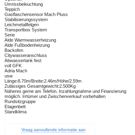
Umrissbeleuchtung
Teppich
Gasflaschensensor Mach Pluss
Stabilisierungssystem
Leichmetallfelgen
Transportbox System
Serie
Alde Warmwasserheizung
Alde Fußbodenheizung
Backofen
Citywasseranschluss
Abwassertank fest
voll GFK
Adria Mach
usw
Länge:8.70m/Breite:2.46m/Höhe/2.59m
Zulässiges Gesamtgewicht:2.500Kg
Näheres gerne am Telefon. Inzahlungnahme und Finanzierung
möglich. Irrtümer und Zwischenverkauf vorbehalten
Rundsitzgruppe
Etagenbett
Standklima
Vraag aanvullende informatie aan