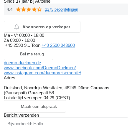
Sinds
17
jaar bij Autoline
4.4
1275 beoordelingen
Abonneren op verkoper
Ma - Vr
09:00 - 18:00
Za
09:00 - 16:00
+49 2590 9...
Toon
+49 2590 943600
Bel me terug
duemo-duelmen.de
www.facebook.com/DuemoDuelmen/
www.instagram.com/duemoreisemobile/
Adres
Duitsland, Noordrijn-Westfalen, 48249 Dümo Caravans
(Gausepatt) Gausepatt 58
Lokale tijd verkoper: 04:29 (CEST)
Maak een afspraak
Bericht verzenden