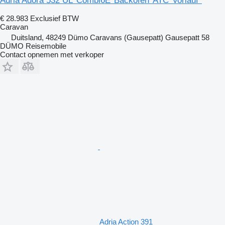
Adria Adora 532 UL*Combi6E*Backofen*ATC*Vorlauf*
€ 28.983
Exclusief BTW
Caravan
Duitsland, 48249 Dümo Caravans (Gausepatt) Gausepatt 58
DÜMO Reisemobile
Contact opnemen met verkoper
Adria Action 391