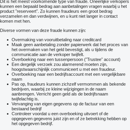
Dit is het meest voorkomende type van fraude. Oneerlijke verkopers
My Bürstner App | Überwachen Sie wichtige Komponenten und
kunnen een bepaald bedrag aan aanbetalingen vragen waarbij u het
Funktionen
product "reserveert". Zo kunnen fraudeurs een groot bedrag
Ihres Fahrzeugs
verzamelen en dan verdwijnen, en u kunt niet langer in contact
Rauchmelder
komen met hen.
Spannungsanzeige
Steckdosen 230 V
Diverse vormen van deze fraude kunnen zijn:
USB Ladesteckdosen
Umformer 350 VA
Overmaking van vooruitbetaling naar creditcard
Zentraler Lichtschalter
Maak geen aanbetaling zonder papierwerk dat het proces van
Optionen
het overmaken van het geld bevestigt, als u tijdens de
Auflastung 2.000Kg
communicatie aan de verkoper twijfelt.
Dusch Paket
Overboeking naar een tussenpersoon ("Trustee" account)
Citywasseranschluss
Een dergelijk verzoek zou alarmerend moeten zijn,
Duschvorhang mit Schiene
hoogstwaarschijnlijk communiceert u met een fraudeur.
Duscharmature mit Brauseschlauch
Overboeking naar een bedrijfsaccount met een vergelijkbare
Länge:7.54m/Breite:2.32m/Höhe/2.61m
naam
Zulässiges Gesamtgewicht:2.000Kg
Pas op, fraudeurs kunnen zichzelf vermommen als bekende
Näheres gerne am Telefon. Inzahlungnahme und Finanzierung
bedrijven, waarbij ze kleine wijzigingen in de naam
möglich. Irrtümer und Zwischenverkauf vorbehalten
aanbrengen. Verricht geen geld als de bedrijfsnaam
Rundsitzgruppe
twijfelachtig is.
Vervanging van eigen gegevens op de factuur van een
bestaand bedrijf
Controleer voordat u een overboeking uitvoert of de
opgegeven gegevens juist zijn en of ze betrekking hebben op
het opgegeven bedrijf.