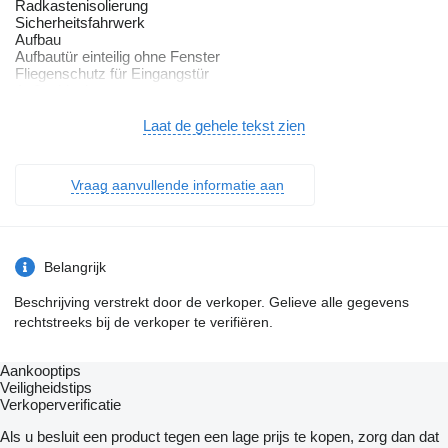
Radkastenisolierung
Sicherheitsfahrwerk
Aufbau
Aufbautür einteilig ohne Fenster
Fliegenschutz für Eingangstür
Außenblech
Seitenwand Grobhammerschlag
Weiß
Laat de gehele tekst zien
Dachhaube 40 x 40 cm
Doppelfenster
getönt und ausstellbar
Vraag aanvullende informatie aan
mit Kombirollos
GFK Unterboden
GFK-Bugwand mit reduzierter Hagelempfindlichkeit
GFK-Dach mit reduzierter Hagelempfindlichkeit
GFK-Heckwand mit reduzierter Hagelempfindlichkeit
Belangrijk
Serviceklappe
Grundriss abhängig
Beschrijving verstrekt door de verkoper. Gelieve alle gegevens
Wohnen und Schlafen
rechtstreeks bij de verkoper te verifiëren.
Hinterlüftete Rückenlehnen
Hubtisch
Lattenrost für alle Bettvarianten
Aankooptips
Kaltschaummatratzen für alle Bettvarianten
Veiligheidstips
Möbeldekor B66
Verkoperverificatie
Polster Ardo
Sitzgruppe zur Liegefläche Umbaubar
Als u besluit een product tegen een lage prijs te kopen, zorg dan dat
Rollrost (bei Einzelbetten)