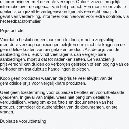
u communiceert met de echte verkoper. Ontdek zoveel mogelijk
Abfallsammler an Eingangstüre
informatie over de eigenaar van het product. Een manier om vals te
Kompressorkühlschrank
spelen is om jezelf te vertegenwoordigen als een echt bedrijf. In
131,5 L (davon 15 L Gefrierfach)
geval van verdenking, informeer ons hierover voor extra controle, via
Multifunktionsschiene
het feedbackformulier.
Soft Einzüge im Küchenbereich
Spüle
Prijscontrole
3-flammiger Gaskocher mit E-Zündung und Glasabdeckung
Heizung und Wasser
Voordat u besluit om een ​​aankoop te doen, moet u zorgvuldig
Gasheizung 3000 W mit Zündautomatik
meerdere verkoopaanbiedingen bekijken om inzicht te krijgen in de
Heizung Combi 6 (480 TK & 560 TK)
gemiddelde kosten van uw gekozen product. Als de prijs van de
Umluftanlage 230 V
aanbieding die u leuk vindt veel lager is dan vergelijkbare
Elektrischer Warmwasseraufbereiter mit 5 l Wasserinhalt
aanbiedingen, moet u dat tot nadenken zetten. Een aanzienlijk
300 W
prijsverschil kan duiden op verborgen gebreken of een poging van de
Spül- WC
verkoper om frauduleuze handelingen te plegen.
Wassertank 15 / 44 L
Koop geen producten waarvan de prijs te veel afwijkt van de
fest installiert (davon 15 L Fahrzustand)
gemiddelde prijs voor vergelijkbare producten.
Bad und Toilette
Spül- WC
Geef geen toestemming voor dubieuze beloftes en vooruitbetaalde
Duschwanne
goederen. In geval van twijfel, wees niet bang om details te
Komplettdusche (560 TK)
verduidelijken, vraag om extra foto's en documenten van het
Elektronik
product, controleer de authenticiteit van de documenten, en stel
Beleuchtung 12 V / 230 V
vragen.
Digitale Wasserwaage
Home Light inkl. Lade- und Dockingstation (2 Stück)
Dubieuze vooruitbetaling
Indirekte Beleuchtung Oberschränke
LED Vorzeltleuchte