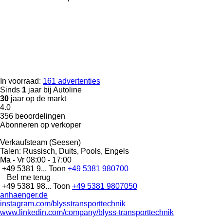
In voorraad:
161 advertenties
Sinds
1
jaar bij Autoline
30
jaar op de markt
4.0
356 beoordelingen
Abonneren op verkoper
Verkaufsteam (Seesen)
Talen:
Russisch, Duits, Pools, Engels
Ma - Vr
08:00 - 17:00
+49 5381 9...
Toon
+49 5381 980700
Bel me terug
+49 5381 98...
Toon
+49 5381 9807050
anhaenger.de
instagram.com/blysstransporttechnik
www.linkedin.com/company/blyss-transporttechnik