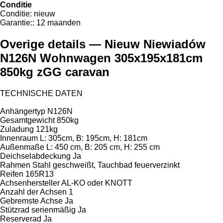
Conditie
Conditie:
nieuw
Garantie::
12 maanden
Overige details — Nieuw Niewiadów
N126N Wohnwagen 305x195x181cm
850kg zGG caravan
TECHNISCHE DATEN
Anhängertyp N126N
Gesamtgewicht 850kg
Zuladung 121kg
Innenraum L: 305cm, B: 195cm, H: 181cm
Außenmaße L: 450 cm, B: 205 cm, H: 255 cm
Deichselabdeckung Ja
Rahmen Stahl geschweißt, Tauchbad feuerverzinkt
Reifen 165R13
Achsenhersteller AL-KO oder KNOTT
Anzahl der Achsen 1
Gebremste Achse Ja
Stützrad serienmäßig Ja
Reserverad Ja