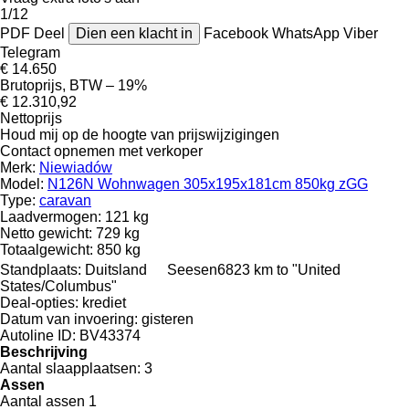
1/12
PDF
Deel
Dien een klacht in
Facebook
WhatsApp
Viber
Telegram
€ 14.650
Brutoprijs, BTW – 19%
€ 12.310,92
Nettoprijs
Houd mij op de hoogte van prijswijzigingen
Contact opnemen met verkoper
Merk:
Niewiadów
Model:
N126N Wohnwagen 305x195x181cm 850kg zGG
Type:
caravan
Laadvermogen:
121 kg
Netto gewicht:
729 kg
Totaalgewicht:
850 kg
Standplaats:
Duitsland
Seesen
6823 km to "United
States/Columbus"
Deal-opties:
krediet
Datum van invoering:
gisteren
Autoline ID:
BV43374
Beschrijving
Aantal slaapplaatsen:
3
Assen
Aantal assen
1