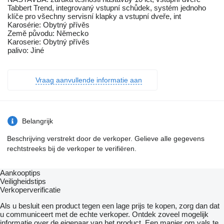
Tabbert Trend, integrovaný vstupní schůdek, systém jednoho
klíče pro všechny servisní klapky a vstupní dveře, int
Karosérie: Obytný přívěs
Země původu: Německo
Karoserie: Obytný přívěs
palivo: Jiné
Vraag aanvullende informatie aan
Belangrijk
Beschrijving verstrekt door de verkoper. Gelieve alle gegevens
rechtstreeks bij de verkoper te verifiëren.
Aankooptips
Veiligheidstips
Verkoperverificatie
Als u besluit een product tegen een lage prijs te kopen, zorg dan dat
u communiceert met de echte verkoper. Ontdek zoveel mogelijk
informatie over de eigenaar van het product. Een manier om vals te