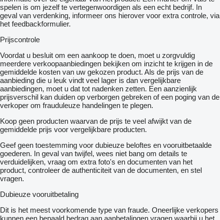
spelen is om jezelf te vertegenwoordigen als een echt bedrijf. In
geval van verdenking, informeer ons hierover voor extra controle, via
het feedbackformulier.
Prijscontrole
Voordat u besluit om een ​​aankoop te doen, moet u zorgvuldig
meerdere verkoopaanbiedingen bekijken om inzicht te krijgen in de
gemiddelde kosten van uw gekozen product. Als de prijs van de
aanbieding die u leuk vindt veel lager is dan vergelijkbare
aanbiedingen, moet u dat tot nadenken zetten. Een aanzienlijk
prijsverschil kan duiden op verborgen gebreken of een poging van de
verkoper om frauduleuze handelingen te plegen.
Koop geen producten waarvan de prijs te veel afwijkt van de
gemiddelde prijs voor vergelijkbare producten.
Geef geen toestemming voor dubieuze beloftes en vooruitbetaalde
goederen. In geval van twijfel, wees niet bang om details te
verduidelijken, vraag om extra foto's en documenten van het
product, controleer de authenticiteit van de documenten, en stel
vragen.
Dubieuze vooruitbetaling
Dit is het meest voorkomende type van fraude. Oneerlijke verkopers
kunnen een bepaald bedrag aan aanbetalingen vragen waarbij u het