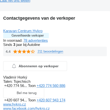
Laat het ons weten
Contactgegevens van de verkoper
Karavan Centrum Hykro
Geverifieerde verkoper
In voorraad:
78 advertenties
Sinds
3
jaar bij Autoline
4.4
211 beoordelingen
Abonneren op verkoper
Vladimír Horký
Talen:
Tsjechisch
+420 774 56...
Toon
+420 774 560 886
Bel me terug
+420 607 94...
Toon
+420 607 943 174
www.hykro.cz
www.facebook.com/hykro.cz