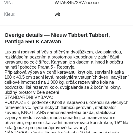
VIN:
WTA584572SWxxxxxx
Kleur:
wit
Overige details — Nieuw Tabbert Tabbert,
Pantiga 550 K caravan
Luxusní rodinný přívěs s příčným dvojlůžkem, dvojpalandou,
rozkládacím sezením a prostornou koupelnou v zadní části
karavanu po celé šířce. Karavan je skladem a ihned k odběru
na naší pobočce Praha 5 - Řeporyje.
Příplatková výbava v ceně karavanu: kryt oje, servisní klapka
100 x 40.5 cm zadní levá, moskytiéra vstupních dveří, navýšení
celkové hmotnosti na 1 900 kg, držák rezervního kola na
podvozku, lité rezervní kolo, dvojpalanda se 2 bočními okny,
úložný prostor v čele sezení
STANDARDNÍ VÝBAVA:
PODVOZEK: podvozek Knott s nápravou uloženou na vlečných
ramenech vč. hydraulických tlumičů pérování, stabilizátor
závěsu, KNOTT.ANS samonastavitelná brzda, stabilizační
vzpěry vpředu i vzadu, madla usnadňující manévrování s
přívěsem, ergonomická zadní manévrovací konstrukce, 15\" litá
kola (pouze pro jednonápravové karavany)
NÁSTAVBA: záruka těsnosti nástavby 10 let, vstupní dveře