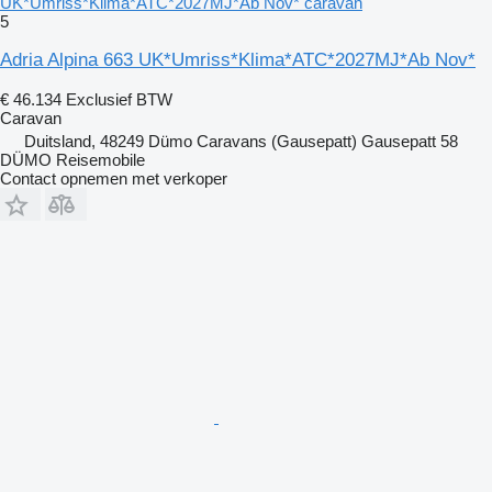
UK*Umriss*Klima*ATC*2027MJ*Ab Nov* caravan
5
Adria Alpina 663 UK*Umriss*Klima*ATC*2027MJ*Ab Nov*
€ 46.134
Exclusief BTW
Caravan
Duitsland, 48249 Dümo Caravans (Gausepatt) Gausepatt 58
DÜMO Reisemobile
Contact opnemen met verkoper