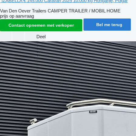
IZABELLA
€ 145.000
Caravan
2025
10.000 kg
Hongarije, Polgár
Van Den Oever Trailers CAMPER TRAILER / MOBIL HOME
prijs op aanvraag
Bel me terug
Contact opnemen met verkoper
Deel