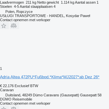
Laadvermogen
211 kg
Netto gewicht
1.114 kg
Aantal assen
1
Stoelen
4-5
Aantal slaapplaatsen
4
Polen, Ropczyce
USŁUGI TRANSPORTOWE - HANDEL, Kosydar Paweł
Contact opnemen met verkoper
1
Adria Altea 472PU*Fußbod.*Klima*MJ2027*ab Dez 26*
€ 22.176
Exclusief BTW
Caravan
Duitsland, 48249 Dümo Caravans (Gausepatt) Gausepatt 58
DÜMO Reisemobile
Contact opnemen met verkoper