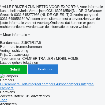
**ALLE PRIJZEN ZIJN NETTO VOOR EXPORT**, Voor informatie
kunt u bellen:Joris Versteijnen 0031 630918564(NL-DE-GB)Wouter
Greutink 0031 615277998 (NL-DE-GB-ES-IT)Govorim po ryccki
0031 649958194 We doen onze uiterste best u te voorzien van de
juiste informatie van het voertuig.Ondanks dat kunnen er geen
rechten ontleend worden aan de informatie op onze website.
= Meer informatie =
Bandenmaat: 215/75R17.5
Remmen: trommelremmen
Vering: luchtvering
Prijs: Op aanvraag
Typenummer: CAMPER TRAILER / MOBIL HOME
Laat de gehele tekst zien
Telefoon
Schrijf
Campers
Buscampers
Half-integraal campers
Alkoof campers
Integraal
campers
Caravans
Zoekresultaten:
319 advertenties
Toon
Abonneren