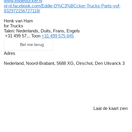
www.eddieducker.nl
nl-nl.facebook.com/Eddie-D%C3%BCcker-Trucks-Parts-vof-
832972156727118/
Henk van Ham
for Trucks
Talen:
Nederlands, Duits, Frans, Engels
+31 499 57...
Toon
+31 499 575 645
Bel me terug
Adres
Nederland, Noord-Brabant, 5688 XG, Oirschot, Den Uitvanck 3
Laat de kaart zien