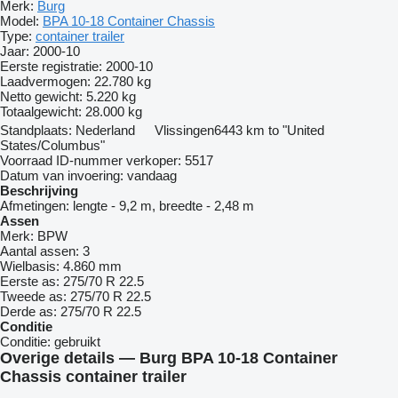
Merk:
Burg
Model:
BPA 10-18 Container Chassis
Type:
container trailer
Jaar:
2000-10
Eerste registratie:
2000-10
Laadvermogen:
22.780 kg
Netto gewicht:
5.220 kg
Totaalgewicht:
28.000 kg
Standplaats:
Nederland
Vlissingen
6443 km to "United
States/Columbus"
Voorraad ID-nummer verkoper:
5517
Datum van invoering:
vandaag
Beschrijving
Afmetingen:
lengte - 9,2 m, breedte - 2,48 m
Assen
Merk:
BPW
Aantal assen:
3
Wielbasis:
4.860 mm
Eerste as:
275/70 R 22.5
Tweede as:
275/70 R 22.5
Derde as:
275/70 R 22.5
Conditie
Conditie:
gebruikt
Overige details — Burg BPA 10-18 Container
Chassis container trailer