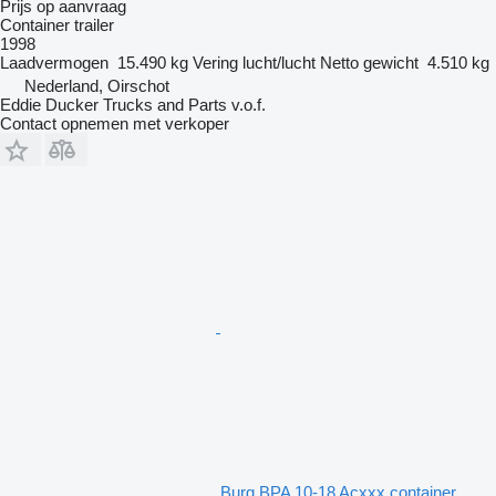
Prijs op aanvraag
Container trailer
1998
Laadvermogen
15.490 kg
Vering
lucht/lucht
Netto gewicht
4.510 kg
Nederland, Oirschot
Eddie Ducker Trucks and Parts v.o.f.
Contact opnemen met verkoper
Burg BPA 10-18 Acxxx container