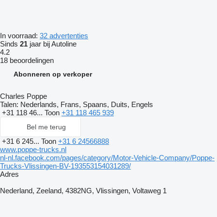
In voorraad:
32 advertenties
Sinds
21
jaar bij Autoline
4.2
18 beoordelingen
Abonneren op verkoper
Charles Poppe
Talen:
Nederlands, Frans, Spaans, Duits, Engels
+31 118 46...
Toon
+31 118 465 939
Bel me terug
+31 6 245...
Toon
+31 6 24566888
www.poppe-trucks.nl
nl-nl.facebook.com/pages/category/Motor-Vehicle-Company/Poppe-
Trucks-Vlissingen-BV-193553154031289/
Adres
Nederland, Zeeland, 4382NG, Vlissingen, Voltaweg 1