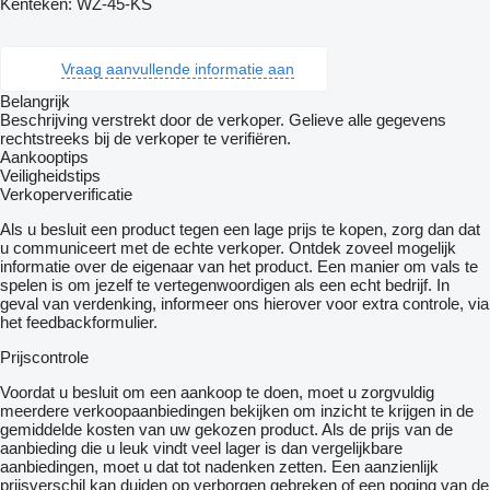
Kenteken: WZ-45-KS
Vraag aanvullende informatie aan
Belangrijk
Beschrijving verstrekt door de verkoper. Gelieve alle gegevens
rechtstreeks bij de verkoper te verifiëren.
Aankooptips
Veiligheidstips
Verkoperverificatie
Als u besluit een product tegen een lage prijs te kopen, zorg dan dat
u communiceert met de echte verkoper. Ontdek zoveel mogelijk
informatie over de eigenaar van het product. Een manier om vals te
spelen is om jezelf te vertegenwoordigen als een echt bedrijf. In
geval van verdenking, informeer ons hierover voor extra controle, via
het feedbackformulier.
Prijscontrole
Voordat u besluit om een ​​aankoop te doen, moet u zorgvuldig
meerdere verkoopaanbiedingen bekijken om inzicht te krijgen in de
gemiddelde kosten van uw gekozen product. Als de prijs van de
aanbieding die u leuk vindt veel lager is dan vergelijkbare
aanbiedingen, moet u dat tot nadenken zetten. Een aanzienlijk
prijsverschil kan duiden op verborgen gebreken of een poging van de