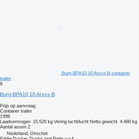
Burg BPA10 10 Arxxx B container
trailer
8
Burg BPA10 10 Arxxx B
Prijs op aanvraag
Container trailer
1998
Laadvermogen
15.520 kg
Vering
lucht/lucht
Netto gewicht
4.480 kg
Aantal assen
2
Nederland, Oirschot
Eddie Ducker Trucks and Parts v.o.f.