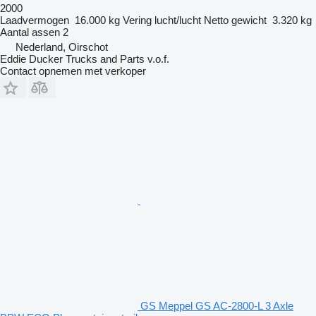
2000
Laadvermogen
16.000 kg
Vering
lucht/lucht
Netto gewicht
3.320 kg
Aantal assen
2
Nederland, Oirschot
Eddie Ducker Trucks and Parts v.o.f.
Contact opnemen met verkoper
GS Meppel GS AC-2800-L 3 Axle