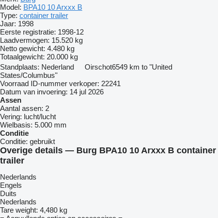
Model:
BPA10 10 Arxxx B
Type:
container trailer
Jaar:
1998
Eerste registratie:
1998-12
Laadvermogen:
15.520 kg
Netto gewicht:
4.480 kg
Totaalgewicht:
20.000 kg
Standplaats:
Nederland
Oirschot
6549 km to "United
States/Columbus"
Voorraad ID-nummer verkoper:
22241
Datum van invoering:
14 jul 2026
Assen
Aantal assen:
2
Vering:
lucht/lucht
Wielbasis:
5.000 mm
Conditie
Conditie:
gebruikt
Overige details — Burg BPA10 10 Arxxx B container
trailer
Nederlands
Engels
Duits
Nederlands
Tare weight: 4,480 kg