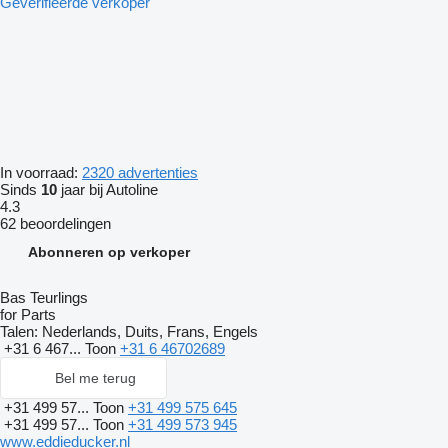
Geverifieerde verkoper
In voorraad:
2320 advertenties
Sinds
10
jaar bij Autoline
4.3
62 beoordelingen
Abonneren op verkoper
Bas Teurlings
for Parts
Talen:
Nederlands, Duits, Frans, Engels
+31 6 467...
Toon
+31 6 46702689
Bel me terug
+31 499 57...
Toon
+31 499 575 645
+31 499 57...
Toon
+31 499 573 945
www.eddieducker.nl