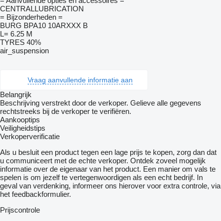
= Aanvullende opties en accessoires =
CENTRALLUBRICATION
= Bijzonderheden =
BURG BPA10 10ARXXX B
L= 6.25 M
TYRES 40%
air_suspension
Vraag aanvullende informatie aan
Belangrijk
Beschrijving verstrekt door de verkoper. Gelieve alle gegevens
rechtstreeks bij de verkoper te verifiëren.
Aankooptips
Veiligheidstips
Verkoperverificatie
Als u besluit een product tegen een lage prijs te kopen, zorg dan dat
u communiceert met de echte verkoper. Ontdek zoveel mogelijk
informatie over de eigenaar van het product. Een manier om vals te
spelen is om jezelf te vertegenwoordigen als een echt bedrijf. In
geval van verdenking, informeer ons hierover voor extra controle, via
het feedbackformulier.
Prijscontrole