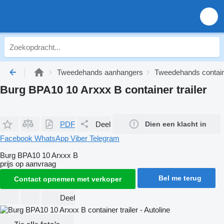
Tweedehands aanhangers
Tweedehands containe
Burg BPA10 10 Arxxx B container trailer
PDF
Deel
Dien een klacht in
Facebook
WhatsApp
Viber
Telegram
Burg BPA10 10 Arxxx B
prijs op aanvraag
Bel me terug
Contact opnemen met verkoper
Deel
Zie alle foto's