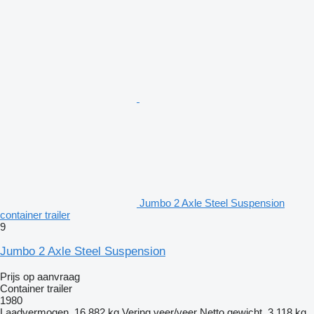
Jumbo 2 Axle Steel Suspension
container trailer
9
Jumbo 2 Axle Steel Suspension
Prijs op aanvraag
Container trailer
1980
Laadvermogen
16.882 kg
Vering
veer/veer
Netto gewicht
3.118 kg