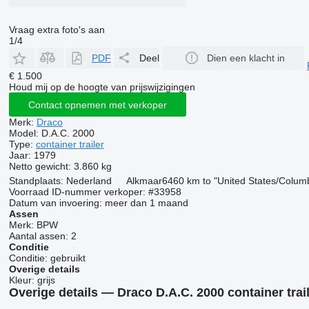
Vraag extra foto's aan
1/4
PDF
Deel
Dien een klacht in
€ 1.500
Houd mij op de hoogte van prijswijzigingen
Contact opnemen met verkoper
Merk:
Draco
Model:
D.A.C. 2000
Type:
container trailer
Jaar:
1979
Netto gewicht:
3.860 kg
Standplaats:
Nederland
Alkmaar
6460 km to "United States/Colum
Voorraad ID-nummer verkoper:
#33958
Datum van invoering:
meer dan 1 maand
Assen
Merk:
BPW
Aantal assen:
2
Conditie
Conditie:
gebruikt
Overige details
Kleur:
grijs
Overige details — Draco D.A.C. 2000 container trai