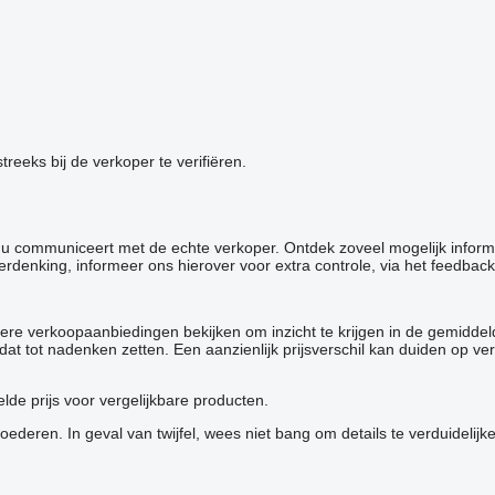
reeks bij de verkoper te verifiëren.
at u communiceert met de echte verkoper. Ontdek zoveel mogelijk infor
verdenking, informeer ons hierover voor extra controle, via het feedback
ere verkoopaanbiedingen bekijken om inzicht te krijgen in de gemiddel
 u dat tot nadenken zetten. Een aanzienlijk prijsverschil kan duiden o
de prijs voor vergelijkbare producten.
deren. In geval van twijfel, wees niet bang om details te verduidelijk