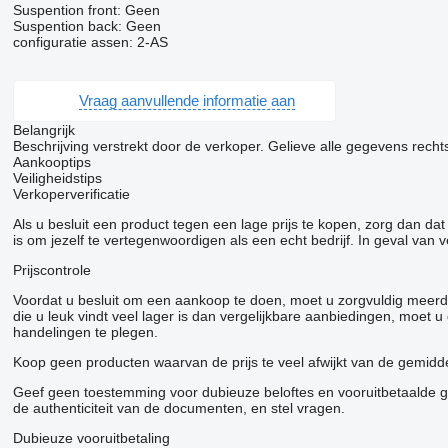
Suspention front: Geen
Suspention back: Geen
configuratie assen: 2-AS
Vraag aanvullende informatie aan
Belangrijk
Beschrijving verstrekt door de verkoper. Gelieve alle gegevens rechtst
Aankooptips
Veiligheidstips
Verkoperverificatie
Als u besluit een product tegen een lage prijs te kopen, zorg dan d
is om jezelf te vertegenwoordigen als een echt bedrijf. In geval van 
Prijscontrole
Voordat u besluit om een ​​aankoop te doen, moet u zorgvuldig meerd
die u leuk vindt veel lager is dan vergelijkbare aanbiedingen, moet
handelingen te plegen.
Koop geen producten waarvan de prijs te veel afwijkt van de gemiddel
Geef geen toestemming voor dubieuze beloftes en vooruitbetaalde goe
de authenticiteit van de documenten, en stel vragen.
Dubieuze vooruitbetaling