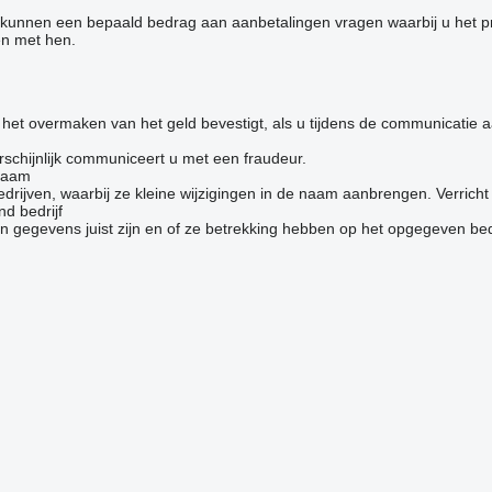
s kunnen een bepaald bedrag aan aanbetalingen vragen waarbij u het p
en met hen.
et overmaken van het geld bevestigt, als u tijdens de communicatie aan
schijnlijk communiceert u met een fraudeur.
 naam
jven, waarbij ze kleine wijzigingen in de naam aanbrengen. Verricht ge
d bedrijf
 gegevens juist zijn en of ze betrekking hebben op het opgegeven bedr