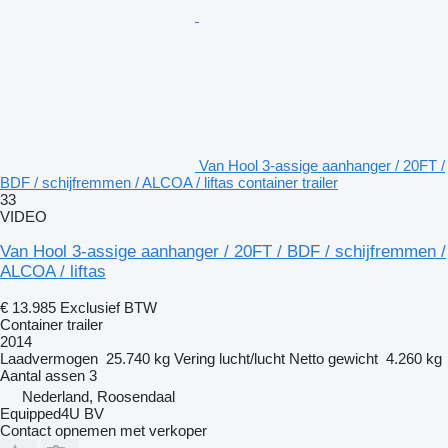
Van Hool 3-assige aanhanger / 20FT /
BDF / schijfremmen / ALCOA / liftas container trailer
33
VIDEO
Van Hool 3-assige aanhanger / 20FT / BDF / schijfremmen /
ALCOA / liftas
€ 13.985
Exclusief BTW
Container trailer
2014
Laadvermogen
25.740 kg
Vering
lucht/lucht
Netto gewicht
4.260 kg
Aantal assen
3
Nederland, Roosendaal
Equipped4U BV
Contact opnemen met verkoper