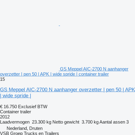
GS Meppel AIC-2700 N aanhanger
overzetter | pen 50 | APK | wide spride | container trailer
15
GS Meppel AIC-2700 N aanhanger overzetter | pen 50 | APK
| wide spride |
€ 16.750
Exclusief BTW
Container trailer
2012
Laadvermogen
23.300 kg
Netto gewicht
3.700 kg
Aantal assen
3
Nederland, Druten
VSB Groep Trucks en Trailers