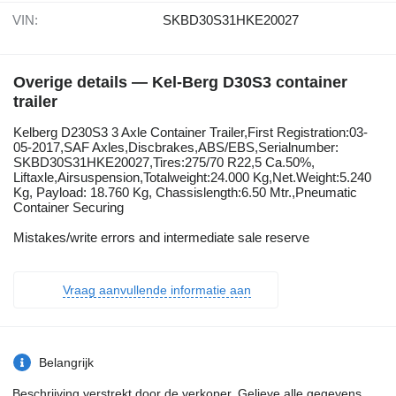
VIN:
SKBD30S31HKE20027
Overige details — Kel-Berg D30S3 container
trailer
Kelberg D230S3 3 Axle Container Trailer,First Registration:03-
05-2017,SAF Axles,Discbrakes,ABS/EBS,Serialnumber:
SKBD30S31HKE20027,Tires:275/70 R22,5 Ca.50%,
Liftaxle,Airsuspension,Totalweight:24.000 Kg,Net.Weight:5.240
Kg, Payload: 18.760 Kg, Chassislength:6.50 Mtr.,Pneumatic
Container Securing
Mistakes/write errors and intermediate sale reserve
Vraag aanvullende informatie aan
Belangrijk
Beschrijving verstrekt door de verkoper. Gelieve alle gegevens