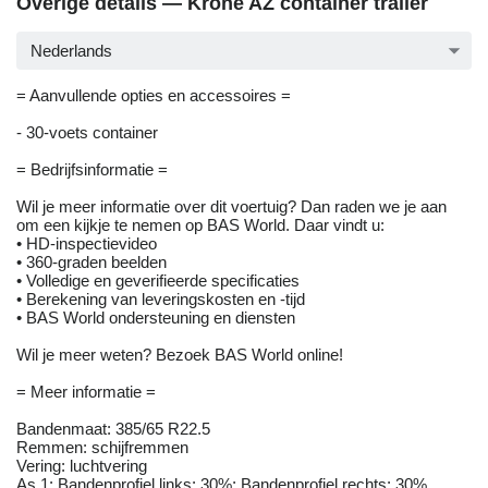
Overige details — Krone AZ container trailer
Nederlands
= Aanvullende opties en accessoires =
- 30-voets container
= Bedrijfsinformatie =
Wil je meer informatie over dit voertuig? Dan raden we je aan
om een kijkje te nemen op BAS World. Daar vindt u:
• HD-inspectievideo
• 360-graden beelden
• Volledige en geverifieerde specificaties
• Berekening van leveringskosten en -tijd
• BAS World ondersteuning en diensten
Wil je meer weten? Bezoek BAS World online!
= Meer informatie =
Bandenmaat: 385/65 R22.5
Remmen: schijfremmen
Vering: luchtvering
As 1: Bandenprofiel links: 30%; Bandenprofiel rechts: 30%