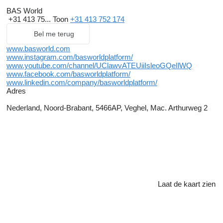
BAS World
+31 413 75...
Toon
+31 413 752 174
Bel me terug
www.basworld.com
www.instagram.com/basworldplatform/
www.youtube.com/channel/UClawvATEUiiIsleoGQeIlWQ
www.facebook.com/basworldplatform/
www.linkedin.com/company/basworldplatform/
Adres
Nederland, Noord-Brabant, 5466AP, Veghel, Mac. Arthurweg 2
Laat de kaart zien