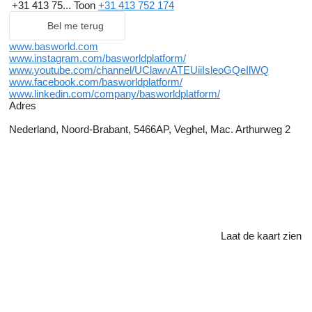
+31 413 75...
Toon
+31 413 752 174
Bel me terug
www.basworld.com
www.instagram.com/basworldplatform/
www.youtube.com/channel/UClawvATEUiiIsleoGQeIlWQ
www.facebook.com/basworldplatform/
www.linkedin.com/company/basworldplatform/
Adres
Nederland, Noord-Brabant, 5466AP, Veghel, Mac. Arthurweg 2
Laat de kaart zien