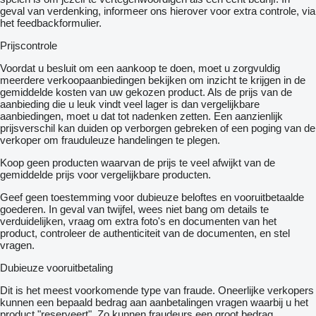
geval van verdenking, informeer ons hierover voor extra controle, via
het feedbackformulier.
Prijscontrole
Voordat u besluit om een ​​aankoop te doen, moet u zorgvuldig
meerdere verkoopaanbiedingen bekijken om inzicht te krijgen in de
gemiddelde kosten van uw gekozen product. Als de prijs van de
aanbieding die u leuk vindt veel lager is dan vergelijkbare
aanbiedingen, moet u dat tot nadenken zetten. Een aanzienlijk
prijsverschil kan duiden op verborgen gebreken of een poging van de
verkoper om frauduleuze handelingen te plegen.
Koop geen producten waarvan de prijs te veel afwijkt van de
gemiddelde prijs voor vergelijkbare producten.
Geef geen toestemming voor dubieuze beloftes en vooruitbetaalde
goederen. In geval van twijfel, wees niet bang om details te
verduidelijken, vraag om extra foto's en documenten van het
product, controleer de authenticiteit van de documenten, en stel
vragen.
Dubieuze vooruitbetaling
Dit is het meest voorkomende type van fraude. Oneerlijke verkopers
kunnen een bepaald bedrag aan aanbetalingen vragen waarbij u het
product "reserveert". Zo kunnen fraudeurs een groot bedrag