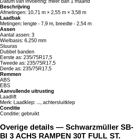
Datum van invoering:
meer dan 1 maand
Beschrijving
Afmetingen:
10,71 m × 2,55 m × 3,58 m
Laadbak
Metingen:
lengte - 7,9 m, breedte - 2,54 m
Assen
Aantal assen:
3
Wielbasis:
6.250 mm
Stuuras
Dubbel banden
Eerste as:
235/75R17,5
Tweede as:
235/75R17,5
Derde as:
235/75R17,5
Remmen
ABS
EBS
Aanvullende uitrusting
Laadlift
Merk:
Laadklep: ..., achtersluitklep
Conditie
Conditie:
gebruikt
Overige details — Schwarzmüller SB-
BI 3 ACHS RAMPEN 30T FULL ST.