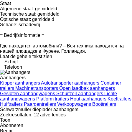
Staat
Algemene staat: gemiddeld
Technische staat: gemiddeld
Optische staat: gemiddeld
Schade: schadevrij
= Bedrijfsinformatie =
Где находятся автомобили? – Вся техника находится на
нашей площадке в Фурене, Голландия.
Laat de gehele tekst zien
Schrijf
Telefoon
Aanhangers
Kipper aanhangers
Autotransporter aanhangers
Container
trailers
Machinetransporters
Open laadbak aanhangers
Gesloten aanhangwagens
Schuifzeil aanhangers
Lichte
aanhangwagens
Platform trailers
Hout aanhangers
Koeltrailers
Huiftrailers
Paardentrailers
Verkoopwagens
Boottrailers
Schwarzmüller dieplader aanhangers
Zoekresultaten:
12 advertenties
Toon
Abonneren
Bedrijf