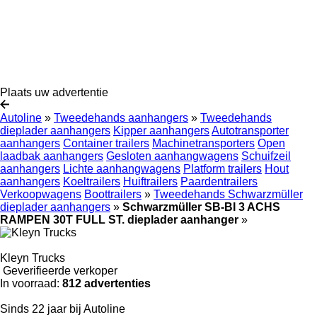
Plaats uw advertentie
Autoline
»
Tweedehands aanhangers
»
Tweedehands
dieplader aanhangers
Kipper aanhangers
Autotransporter
aanhangers
Container trailers
Machinetransporters
Open
laadbak aanhangers
Gesloten aanhangwagens
Schuifzeil
aanhangers
Lichte aanhangwagens
Platform trailers
Hout
aanhangers
Koeltrailers
Huiftrailers
Paardentrailers
Verkoopwagens
Boottrailers
»
Tweedehands Schwarzmüller
dieplader aanhangers
»
Schwarzmüller SB-BI 3 ACHS
RAMPEN 30T FULL ST. dieplader aanhanger
»
Kleyn Trucks
Geverifieerde verkoper
In voorraad:
812 advertenties
Sinds 22 jaar bij Autoline