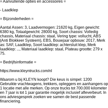
= Aanvullende opties en accessoires =
- Laadklep
= Bijzonderheden =
Aantal Assen: 3, Laadvermogen: 21620 kg, Eigen gewicht:
6380 kg, Totaalgewicht: 28000 kg, Soort chassis: Volledig
chassis, Materiaal chassis: staal, Vering type: vollucht, ABS
(Anti Blokkeer Systeem), EBS, Bouwjaar opbouw: 2017, Merk
as: SAF, Laadklep, Soort laadklep: achtersluit klep, Merk
laadklep: ..., Materiaal laadklep: staal, Plateau grootte: 279 x
75.
= Bedrijfsinformatie =
https://www.kleyntrucks.com/nl
Waarom u bij KLEYN koopt? Die keus is simpel: 1200
Gebruikte vrachtwagens, trekkers, opleggers en aanhangers op
1 locatie met alle merken. Op onze trucks tot 700.000 kilometer
en 7 jaar is tot 1 jaar garantie mogelijk inclusief afleverbeurt. In
ons adviesgesprek zoeken we samen de best passende
financiering.