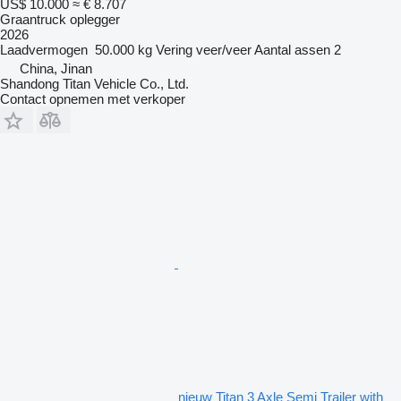
US$ 10.000
≈ € 8.707
Graantruck oplegger
2026
Laadvermogen
50.000 kg
Vering
veer/veer
Aantal assen
2
China, Jinan
Shandong Titan Vehicle Co., Ltd.
Contact opnemen met verkoper
nieuw Titan 3 Axle Semi Trailer with