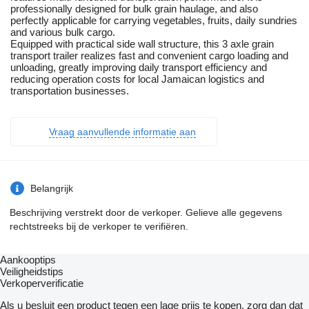
professionally designed for bulk grain haulage, and also
perfectly applicable for carrying vegetables, fruits, daily sundries
and various bulk cargo.
Equipped with practical side wall structure, this 3 axle grain
transport trailer realizes fast and convenient cargo loading and
unloading, greatly improving daily transport efficiency and
reducing operation costs for local Jamaican logistics and
transportation businesses.
Vraag aanvullende informatie aan
Belangrijk
Beschrijving verstrekt door de verkoper. Gelieve alle gegevens
rechtstreeks bij de verkoper te verifiëren.
Aankooptips
Veiligheidstips
Verkoperverificatie
Als u besluit een product tegen een lage prijs te kopen, zorg dan dat