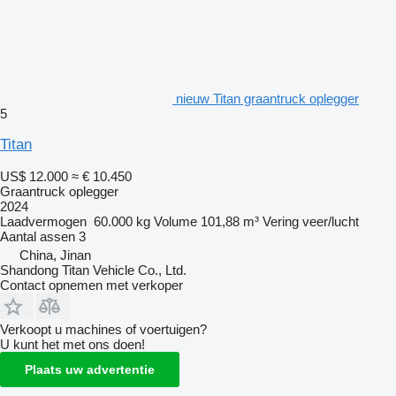
nieuw Titan graantruck oplegger
5
Titan
US$ 12.000
≈ € 10.450
Graantruck oplegger
2024
Laadvermogen
60.000 kg
Volume
101,88 m³
Vering
veer/lucht
Aantal assen
3
China, Jinan
Shandong Titan Vehicle Co., Ltd.
Contact opnemen met verkoper
Verkoopt u machines of voertuigen?
U kunt het met ons doen!
Plaats uw advertentie