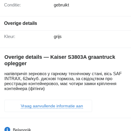
Conditie:
gebruikt
Overige details
Kleur:
grijs
Overige details — Kaiser S3803A graantruck
oplegger
напівпричіп зерновоз у гарному технічному стані, вісь SAF
INTRAX, 62м/куб. дискові тормоза, за свідоцтвом про
реєстрацію контейнеровоз, має чотири замки кріплення
контейнера (фітінги)
Vraag aanvullende informatie aan
Belangrijk