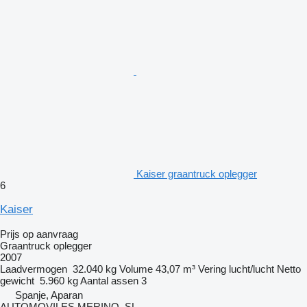
Kaiser graantruck oplegger
6
Kaiser
Prijs op aanvraag
Graantruck oplegger
2007
Laadvermogen
32.040 kg
Volume
43,07 m³
Vering
lucht/lucht
Netto
gewicht
5.960 kg
Aantal assen
3
Spanje, Aparan
AUTOMOVILES MERINO, SL