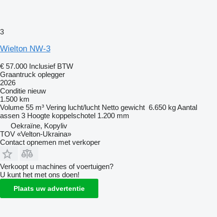
3
Wielton NW-3
€ 57.000
Inclusief BTW
Graantruck oplegger
2026
Conditie
nieuw
1.500 km
Volume
55 m³
Vering
lucht/lucht
Netto gewicht
6.650 kg
Aantal
assen
3
Hoogte koppelschotel
1.200 mm
Oekraïne, Kopyliv
TOV «Velton-Ukraina»
Contact opnemen met verkoper
Verkoopt u machines of voertuigen?
U kunt het met ons doen!
Plaats uw advertentie