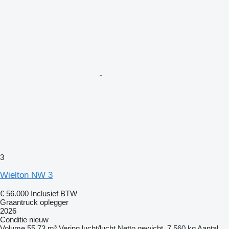
3
Wielton NW 3
€ 56.000
Inclusief BTW
Graantruck oplegger
2026
Conditie
nieuw
Volume
55,73 m³
Vering
lucht/lucht
Netto gewicht
7.560 kg
Aantal