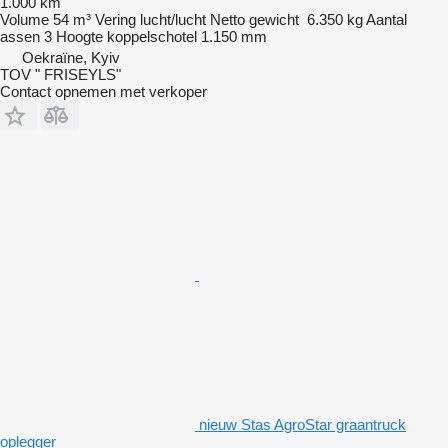
1.000 km
Volume
54 m³
Vering
lucht/lucht
Netto gewicht
6.350 kg
Aantal
assen
3
Hoogte koppelschotel
1.150 mm
Oekraïne, Kyiv
TOV " FRISEYLS"
Contact opnemen met verkoper
nieuw Stas AgroStar graantruck
oplegger