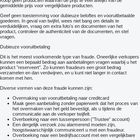
Koop geen producten waarvan de prijs te veel afwijkt van de
gemiddelde prijs voor vergelijkbare producten.
Geef geen toestemming voor dubieuze beloftes en vooruitbetaalde
goederen. In geval van twijfel, wees niet bang om details te
verduidelijken, vraag om extra foto's en documenten van het
product, controleer de authenticiteit van de documenten, en stel
vragen.
Dubieuze vooruitbetaling
Dit is het meest voorkomende type van fraude. Oneerlijke verkopers
kunnen een bepaald bedrag aan aanbetalingen vragen waarbij u het
product "reserveert". Zo kunnen fraudeurs een groot bedrag
verzamelen en dan verdwijnen, en u kunt niet langer in contact
komen met hen.
Diverse vormen van deze fraude kunnen zijn:
Overmaking van vooruitbetaling naar creditcard
Maak geen aanbetaling zonder papierwerk dat het proces van
het overmaken van het geld bevestigt, als u tijdens de
communicatie aan de verkoper twijfelt.
Overboeking naar een tussenpersoon ("Trustee" account)
Een dergelijk verzoek zou alarmerend moeten zijn,
hoogstwaarschijnlijk communiceert u met een fraudeur.
Overboeking naar een bedrijfsaccount met een vergelijkbare