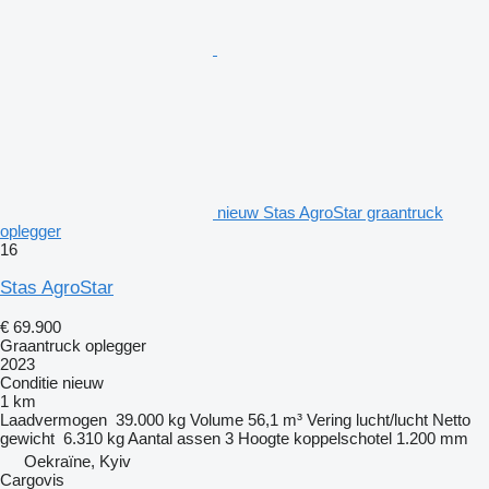
nieuw Stas AgroStar graantruck
oplegger
16
Stas AgroStar
€ 69.900
Graantruck oplegger
2023
Conditie
nieuw
1 km
Laadvermogen
39.000 kg
Volume
56,1 m³
Vering
lucht/lucht
Netto
gewicht
6.310 kg
Aantal assen
3
Hoogte koppelschotel
1.200 mm
Oekraïne, Kyiv
Cargovis