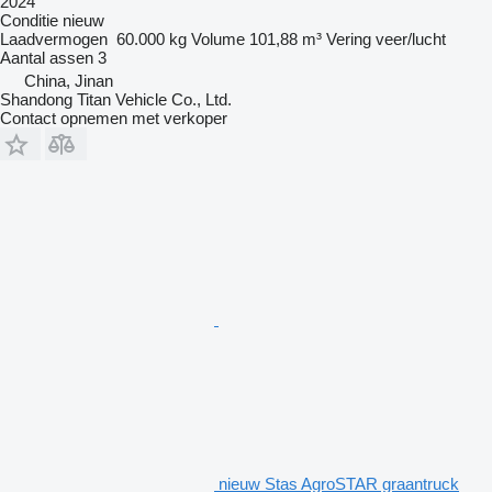
2024
Conditie
nieuw
Laadvermogen
60.000 kg
Volume
101,88 m³
Vering
veer/lucht
Aantal assen
3
China, Jinan
Shandong Titan Vehicle Co., Ltd.
Contact opnemen met verkoper
nieuw Stas AgroSTAR graantruck