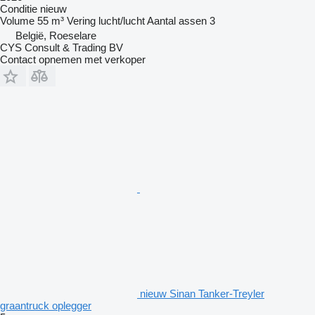
Conditie
nieuw
Volume
55 m³
Vering
lucht/lucht
Aantal assen
3
België, Roeselare
CYS Consult & Trading BV
Contact opnemen met verkoper
nieuw Sinan Tanker-Treyler
graantruck oplegger