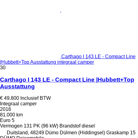
Carthago I 143 LE - Compact Line
|Hubbett+Top Ausstattung integraal camper
30
Carthago I 143 LE - Compact Line |Hubbett+Top
Ausstattung
€ 49.800
Inclusief BTW
Integraal camper
2016
81.000 km
Euro 5
Vermogen
131 PK (96 kW)
Brandstof
diesel
Duitsland, 48249 Dümo Dülmen (Hiddingsel) Graskamp 15