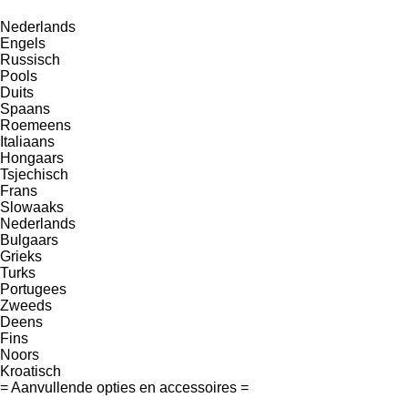
Nederlands
Engels
Russisch
Pools
Duits
Spaans
Roemeens
Italiaans
Hongaars
Tsjechisch
Frans
Slowaaks
Nederlands
Bulgaars
Grieks
Turks
Portugees
Zweeds
Deens
Fins
Noors
Kroatisch
= Aanvullende opties en accessoires =