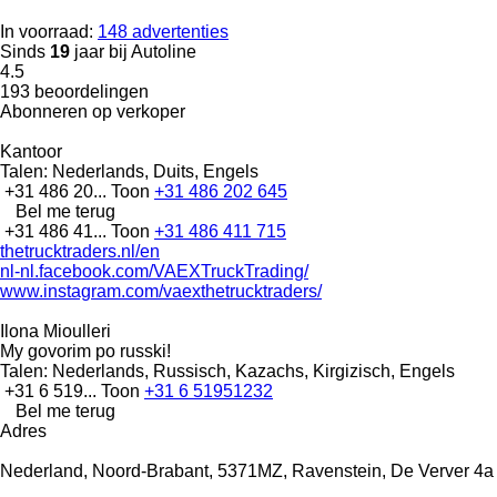
In voorraad:
148 advertenties
Sinds
19
jaar bij Autoline
4.5
193 beoordelingen
Abonneren op verkoper
Kantoor
Talen:
Nederlands, Duits, Engels
+31 486 20...
Toon
+31 486 202 645
Bel me terug
+31 486 41...
Toon
+31 486 411 715
thetrucktraders.nl/en
nl-nl.facebook.com/VAEXTruckTrading/
www.instagram.com/vaexthetrucktraders/
Ilona Mioulleri
My govorim po russki!
Talen:
Nederlands, Russisch, Kazachs, Kirgizisch, Engels
+31 6 519...
Toon
+31 6 51951232
Bel me terug
Adres
Nederland, Noord-Brabant, 5371MZ, Ravenstein, De Verver 4a