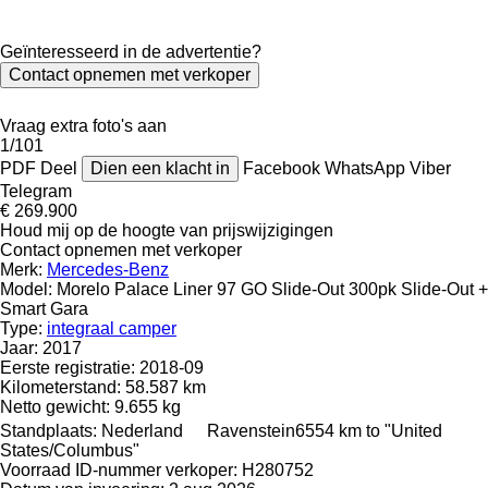
Geïnteresseerd in de advertentie?
Contact opnemen met verkoper
Vraag extra foto's aan
1/101
PDF
Deel
Dien een klacht in
Facebook
WhatsApp
Viber
Telegram
€ 269.900
Houd mij op de hoogte van prijswijzigingen
Contact opnemen met verkoper
Merk:
Mercedes-Benz
Model:
Morelo Palace Liner 97 GO Slide-Out 300pk Slide-Out +
Smart Gara
Type:
integraal camper
Jaar:
2017
Eerste registratie:
2018-09
Kilometerstand:
58.587 km
Netto gewicht:
9.655 kg
Standplaats:
Nederland
Ravenstein
6554 km to "United
States/Columbus"
Voorraad ID-nummer verkoper:
H280752