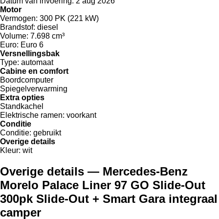
Datum van invoering:
2 aug 2026
Motor
Vermogen:
300 PK (221 kW)
Brandstof:
diesel
Volume:
7.698 cm³
Euro:
Euro 6
Versnellingsbak
Type:
automaat
Cabine en comfort
Boordcomputer
Spiegelverwarming
Extra opties
Standkachel
Elektrische ramen:
voorkant
Conditie
Conditie:
gebruikt
Overige details
Kleur:
wit
Overige details — Mercedes-Benz
Morelo Palace Liner 97 GO Slide-Out
300pk Slide-Out + Smart Gara integraal
camper