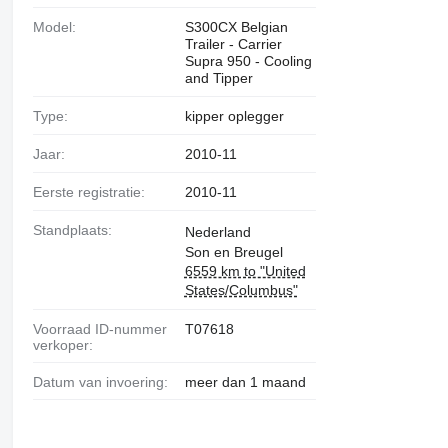
Model:
S300CX Belgian
Trailer - Carrier
Supra 950 - Cooling
and Tipper
Type:
kipper oplegger
Jaar:
2010-11
Eerste registratie:
2010-11
Standplaats:
Nederland
Son en Breugel
6559 km to "United
States/Columbus"
Voorraad ID-nummer
T07618
verkoper:
Datum van invoering:
meer dan 1 maand