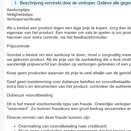
Beschrijving verstrekt door de verkoper. Gelieve alle gegev
Aankooptips
Veiligheidstips
Verkoperverificatie
Als u besluit een product tegen een lage prijs te kopen, zorg dan 
eigenaar van het product. Een manier om vals te spelen is om jezel
hierover voor extra controle, via het feedbackformulier.
Prijscontrole
Voordat u besluit om een ​​aankoop te doen, moet u zorgvuldig mee
uw gekozen product. Als de prijs van de aanbieding die u leuk vind
aanzienlijk prijsverschil kan duiden op verborgen gebreken of een
Koop geen producten waarvan de prijs te veel afwijkt van de gemidd
Geef geen toestemming voor dubieuze beloftes en vooruitbetaalde g
extra foto's en documenten van het product, controleer de authenti
Dubieuze vooruitbetaling
Dit is het meest voorkomende type van fraude. Oneerlijke verkope
"reserveert". Zo kunnen fraudeurs een groot bedrag verzamelen en
Diverse vormen van deze fraude kunnen zijn:
Overmaking van vooruitbetaling naar creditcard
Maak geen aanbetaling zonder papierwerk dat het proces van