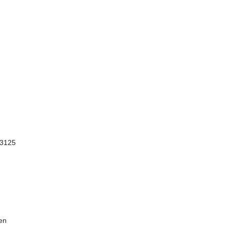
 3125
ien