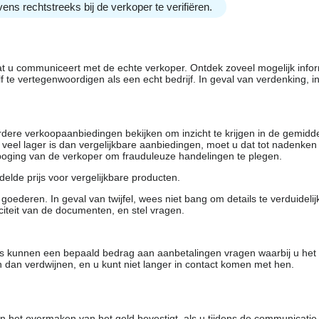
ens rechtstreeks bij de verkoper te verifiëren.
dat u communiceert met de echte verkoper. Ontdek zoveel mogelijk info
f te vertegenwoordigen als een echt bedrijf. In geval van verdenking, 
rdere verkoopaanbiedingen bekijken om inzicht te krijgen in de gemidd
t veel lager is dan vergelijkbare aanbiedingen, moet u dat tot nadenken
 poging van de verkoper om frauduleuze handelingen te plegen.
elde prijs voor vergelijkbare producten.
oederen. In geval van twijfel, wees niet bang om details te verduideli
citeit van de documenten, en stel vragen.
rs kunnen een bepaald bedrag aan aanbetalingen vragen waarbij u het
 dan verdwijnen, en u kunt niet langer in contact komen met hen.
 het overmaken van het geld bevestigt, als u tijdens de communicatie