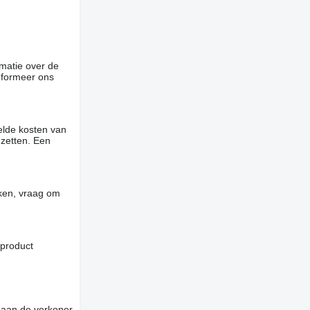
rmatie over de
informeer ons
elde kosten van
 zetten. Een
jken, vraag om
 product
 aan de verkoper