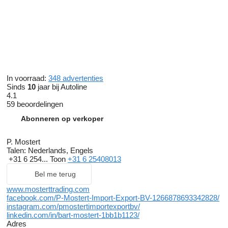
In voorraad:
348 advertenties
Sinds
10
jaar bij Autoline
4.1
59 beoordelingen
Abonneren op verkoper
P. Mostert
Talen:
Nederlands, Engels
+31 6 254...
Toon
+31 6 25408013
Bel me terug
www.mosterttrading.com
facebook.com/P-Mostert-Import-Export-BV-1266878693342828/
instagram.com/pmostertimportexportbv/
linkedin.com/in/bart-mostert-1bb1b1123/
Adres