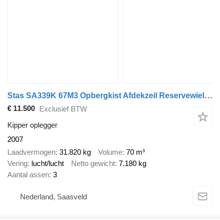
Stas SA339K 67M3 Opbergkist Afdekzeil Reservewielhouder
€ 11.500
Exclusief BTW
Kipper oplegger
2007
Laadvermogen
31.820 kg
Volume
70 m³
Vering
lucht/lucht
Netto gewicht
7.180 kg
Aantal assen
3
Nederland, Saasveld