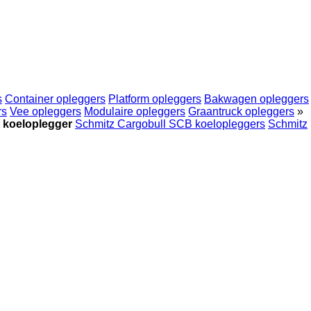
s
Container opleggers
Platform opleggers
Bakwagen opleggers
rs
Vee opleggers
Modulaire opleggers
Graantruck opleggers
»
 koeloplegger
Schmitz Cargobull SCB koelopleggers
Schmitz