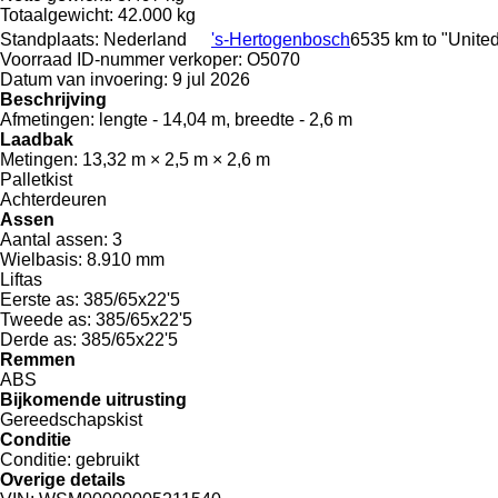
Totaalgewicht:
42.000 kg
Standplaats:
Nederland
's-Hertogenbosch
6535 km to "Unite
Voorraad ID-nummer verkoper:
O5070
Datum van invoering:
9 jul 2026
Beschrijving
Afmetingen:
lengte - 14,04 m, breedte - 2,6 m
Laadbak
Metingen:
13,32 m × 2,5 m × 2,6 m
Palletkist
Achterdeuren
Assen
Aantal assen:
3
Wielbasis:
8.910 mm
Liftas
Eerste as:
385/65x22'5
Tweede as:
385/65x22'5
Derde as:
385/65x22'5
Remmen
ABS
Bijkomende uitrusting
Gereedschapskist
Conditie
Conditie:
gebruikt
Overige details