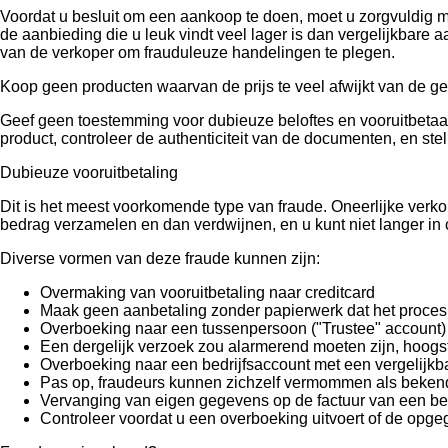
Voordat u besluit om een ​​aankoop te doen, moet u zorgvuldig 
de aanbieding die u leuk vindt veel lager is dan vergelijkbare
van de verkoper om frauduleuze handelingen te plegen.
Koop geen producten waarvan de prijs te veel afwijkt van de ge
Geef geen toestemming voor dubieuze beloftes en vooruitbetaald
product, controleer de authenticiteit van de documenten, en stel
Dubieuze vooruitbetaling
Dit is het meest voorkomende type van fraude. Oneerlijke verk
bedrag verzamelen en dan verdwijnen, en u kunt niet langer in
Diverse vormen van deze fraude kunnen zijn:
Overmaking van vooruitbetaling naar creditcard
Maak geen aanbetaling zonder papierwerk dat het proces v
Overboeking naar een tussenpersoon ("Trustee" account)
Een dergelijk verzoek zou alarmerend moeten zijn, hoogs
Overboeking naar een bedrijfsaccount met een vergelijk
Pas op, fraudeurs kunnen zichzelf vermommen als bekende 
Vervanging van eigen gegevens op de factuur van een bes
Controleer voordat u een overboeking uitvoert of de opge