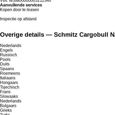
VIN:
WSM00000005211540
Aanvullende services
Kopen door te leasen
Inspectie op afstand
Overige details — Schmitz Cargobull 
Nederlands
Engels
Russisch
Pools
Duits
Spaans
Roemeens
Italiaans
Hongaars
Tsjechisch
Frans
Slowaaks
Nederlands
Bulgaars
Grieks
Turks