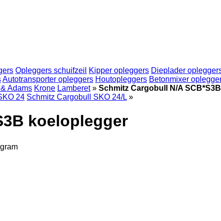
gers
Opleggers schuifzeil
Kipper opleggers
Dieplader oplegger
s
Autotransporter opleggers
Houtopleggers
Betonmixer oplegge
 & Adams
Krone
Lamberet
»
Schmitz Cargobull N/A SCB*S3B
 SKO 24
Schmitz Cargobull SKO 24/L
»
S3B koeloplegger
egram