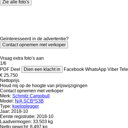
Zie alle foto's
Geïnteresseerd in de advertentie?
Contact opnemen met verkoper
Vraag extra foto's aan
1/6
PDF
Deel
Dien een klacht in
Facebook
WhatsApp
Viber
Tel
€ 25.750
Nettoprijs
Houd mij op de hoogte van prijswijzigingen
Contact opnemen met verkoper
Merk:
Schmitz Cargobull
Model:
N/A SCB*S3B
Type:
koeloplegger
Jaar:
2018-10
Eerste registratie:
2018-10
Laadvermogen:
33.503 kg
Netto gewicht:
8.497 kg