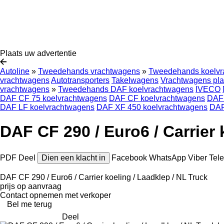
Plaats uw advertentie
Autoline
»
Tweedehands vrachtwagens
»
Tweedehands koelvr
vrachtwagens
Autotransporters
Takelwagens
Vrachtwagens pla
vrachtwagens
»
Tweedehands DAF koelvrachtwagens
IVECO
DAF CF 75 koelvrachtwagens
DAF CF koelvrachtwagens
DAF 
DAF LF koelvrachtwagens
DAF XF 450 koelvrachtwagens
DAF
DAF CF 290 / Euro6 / Carrier
PDF
Deel
Dien een klacht in
Facebook
WhatsApp
Viber
Tel
DAF CF 290 / Euro6 / Carrier koeling / Laadklep / NL Truck
prijs op aanvraag
Contact opnemen met verkoper
Bel me terug
Deel