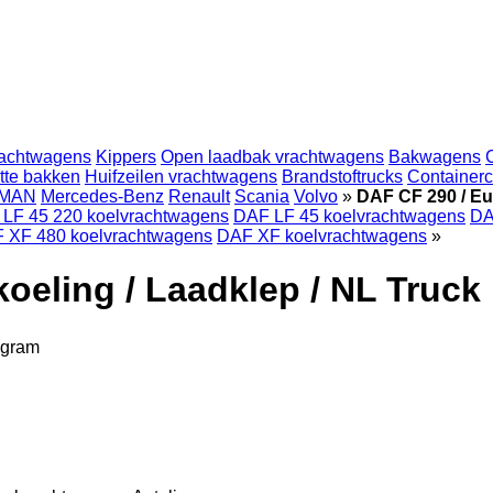
achtwagens
Kippers
Open laadbak vrachtwagens
Bakwagens
tte bakken
Huifzeilen vrachtwagens
Brandstoftrucks
Containerc
MAN
Mercedes-Benz
Renault
Scania
Volvo
»
DAF CF 290 / Eur
LF 45 220 koelvrachtwagens
DAF LF 45 koelvrachtwagens
DA
 XF 480 koelvrachtwagens
DAF XF koelvrachtwagens
»
 koeling / Laadklep / NL Truc
egram