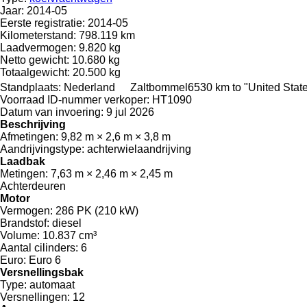
Jaar:
2014-05
Eerste registratie:
2014-05
Kilometerstand:
798.119 km
Laadvermogen:
9.820 kg
Netto gewicht:
10.680 kg
Totaalgewicht:
20.500 kg
Standplaats:
Nederland
Zaltbommel
6530 km to "United Sta
Voorraad ID-nummer verkoper:
HT1090
Datum van invoering:
9 jul 2026
Beschrijving
Afmetingen:
9,82 m × 2,6 m × 3,8 m
Aandrijvingstype:
achterwielaandrijving
Laadbak
Metingen:
7,63 m × 2,46 m × 2,45 m
Achterdeuren
Motor
Vermogen:
286 PK (210 kW)
Brandstof:
diesel
Volume:
10.837 cm³
Aantal cilinders:
6
Euro:
Euro 6
Versnellingsbak
Type:
automaat
Versnellingen:
12