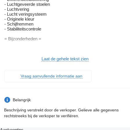
- Luchtgeveerde stoelen
- Luchtvering
- Lucht veringsysteem
- Originele kleur
- Schijfremmen
- Stabiliteitscontrole
= Bijzonderheden =
Mercedes Antos 2124
BJ 04-2016
317.341KM
Laat de gehele tekst zien
EURO 6
Carrier Vector 1950MT -25+25 3 Compartimenten
Dieseluren: 9899 Elektrische uren 20
Vraag aanvullende informatie aan
Dhollandia Laadklep 2000KG
2 Zijdeuren
Cruise Control/ Lane Assist
NL Truck
Belangrijk
= Bedrijfsinformatie =
Beschrijving verstrekt door de verkoper. Gelieve alle gegevens
rechtstreeks bij de verkoper te verifiëren.
Dit voertuig financieren? Geen probleem. Wij regelen snel een
scherpe financial lease voor je op 12, 24, 36, 48 of 60 maanden.
Aankooptips