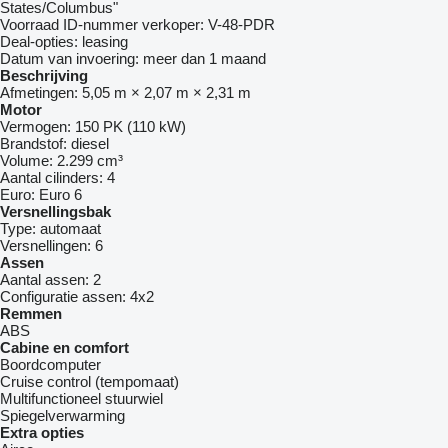
States/Columbus"
Voorraad ID-nummer verkoper:
V-48-PDR
Deal-opties:
leasing
Datum van invoering:
meer dan 1 maand
Beschrijving
Afmetingen:
5,05 m × 2,07 m × 2,31 m
Motor
Vermogen:
150 PK (110 kW)
Brandstof:
diesel
Volume:
2.299 cm³
Aantal cilinders:
4
Euro:
Euro 6
Versnellingsbak
Type:
automaat
Versnellingen:
6
Assen
Aantal assen:
2
Configuratie assen:
4x2
Remmen
ABS
Cabine en comfort
Boordcomputer
Cruise control (tempomaat)
Multifunctioneel stuurwiel
Spiegelverwarming
Extra opties