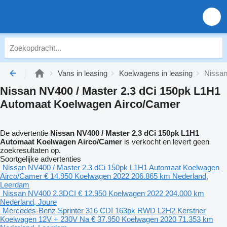
Vans in leasing
Koelwagens in leasing
Nissan
Nissan NV400 / Master 2.3 dCi 150pk L1H1
Automaat Koelwagen Airco/Camer
De advertentie
Nissan NV400 / Master 2.3 dCi 150pk L1H1
Automaat Koelwagen Airco/Camer
is verkocht en levert geen
zoekresultaten op.
Soortgelijke advertenties
Nissan NV400 / Master 2.3 dCi 150pk L1H1 Automaat Koelwagen
Airco/Camer
€ 14.950
Koelwagen
2022
206.865 km
Nederland,
Leerdam
Nissan NV400 2.3DCI
€ 12.950
Koelwagen
2022
204.000 km
Nederland, Joure
Mercedes-Benz Sprinter 316 CDI 163pk RWD L2H2 Kerstner
Koelwagen 12V + 230V Na
€ 37.950
Koelwagen
2020
71.353 km