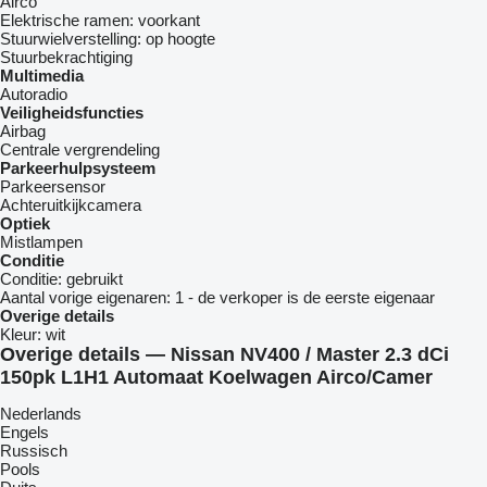
Airco
Elektrische ramen:
voorkant
Stuurwielverstelling:
op hoogte
Stuurbekrachtiging
Multimedia
Autoradio
Veiligheidsfuncties
Airbag
Centrale vergrendeling
Parkeerhulpsysteem
Parkeersensor
Achteruitkijkcamera
Optiek
Mistlampen
Conditie
Conditie:
gebruikt
Aantal vorige eigenaren:
1 - de verkoper is de eerste eigenaar
Overige details
Kleur:
wit
Overige details — Nissan NV400 / Master 2.3 dCi
150pk L1H1 Automaat Koelwagen Airco/Camer
Nederlands
Engels
Russisch
Pools