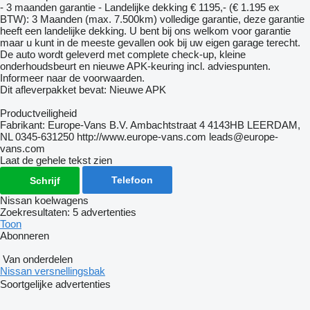
- 3 maanden garantie - Landelijke dekking € 1195,- (€ 1.195 ex
BTW): 3 Maanden (max. 7.500km) volledige garantie, deze garantie
heeft een landelijke dekking. U bent bij ons welkom voor garantie
maar u kunt in de meeste gevallen ook bij uw eigen garage terecht.
De auto wordt geleverd met complete check-up, kleine
onderhoudsbeurt en nieuwe APK-keuring incl. adviespunten.
Informeer naar de voorwaarden.
Dit afleverpakket bevat: Nieuwe APK
Productveiligheid
Fabrikant: Europe-Vans B.V. Ambachtstraat 4 4143HB LEERDAM,
NL 0345-631250 http://www.europe-vans.com leads@europe-
vans.com
Laat de gehele tekst zien
Telefoon
Schrijf
Nissan koelwagens
Zoekresultaten:
5 advertenties
Toon
Abonneren
Van onderdelen
Nissan versnellingsbak
Soortgelijke advertenties