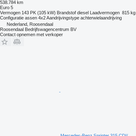
538.784 km
Euro 5
Vermogen
143 PK (105 kW)
Brandstof
diesel
Laadvermogen
815 kg
Configuratie assen
4x2
Aandrijvingstype
achterwielaandrijving
Nederland, Roosendaal
Roosendaal Bedrijfswagencentrum BV
Contact opnemen met verkoper
Mercedes-Benz Sprinter 315 CDI/