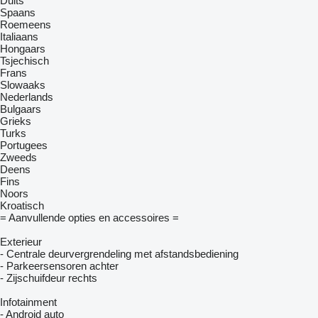
Duits
Spaans
Roemeens
Italiaans
Hongaars
Tsjechisch
Frans
Slowaaks
Nederlands
Bulgaars
Grieks
Turks
Portugees
Zweeds
Deens
Fins
Noors
Kroatisch
= Aanvullende opties en accessoires =
Exterieur
- Centrale deurvergrendeling met afstandsbediening
- Parkeersensoren achter
- Zijschuifdeur rechts
Infotainment
- Android auto