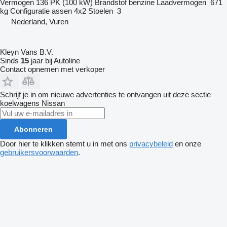
Vermogen
136 PK (100 kW)
Brandstof
benzine
Laadvermogen
671
kg
Configuratie assen
4x2
Stoelen
3
Nederland, Vuren
Kleyn Vans B.V.
Sinds
15
jaar bij Autoline
Contact opnemen met verkoper
Schrijf je in om nieuwe advertenties te ontvangen uit deze sectie
koelwagens
Nissan
Abonneren
Door hier te klikken stemt u in met ons
privacybeleid
en onze
gebruikersvoorwaarden
.