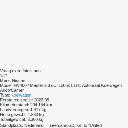
Vraag extra foto's aan
1/21
Merk:
Nissan
Model:
NV400 / Master 2.3 dCi 150pk L1H1 Automaat Koelwagen
Airco/Camer
Type:
koelwagen
Eerste registratie:
2022-09
Kilometerstand:
204.154 km
Laadvermogen:
1.417 kg
Netto gewicht:
1.883 kg
Totaalgewicht:
3.300 kg
Standplaats:
Nederland
Leerdam
6515 km to "United