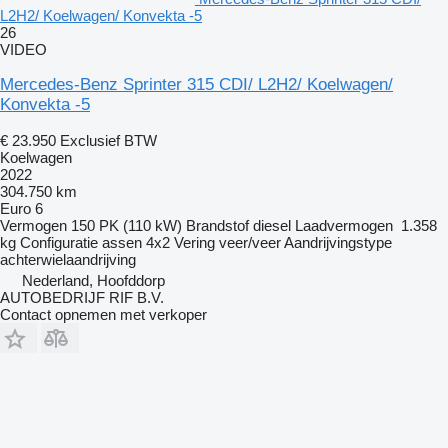
L2H2/ Koelwagen/ Konvekta -5
26
VIDEO
Mercedes-Benz Sprinter 315 CDI/ L2H2/ Koelwagen/
Konvekta -5
€ 23.950
Exclusief BTW
Koelwagen
2022
304.750 km
Euro 6
Vermogen
150 PK (110 kW)
Brandstof
diesel
Laadvermogen
1.358
kg
Configuratie assen
4x2
Vering
veer/veer
Aandrijvingstype
achterwielaandrijving
Nederland, Hoofddorp
AUTOBEDRIJF RIF B.V.
Contact opnemen met verkoper