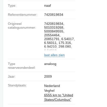
Type:
naaf
Referentienummer:
7420819834
Origineel
7420819834,
catalogusnummer:
5010319268,
5000849555,
20554464,
20851791, 6.54017,
6.56011, 175.316,
6.94210, 298.080,
6.54018
laat alles zien
Type
analoog
reserveonderdeel:
Jaar:
2009
Standplaats:
Nederland
Veghel
6555 km to "United
States/Columbus"