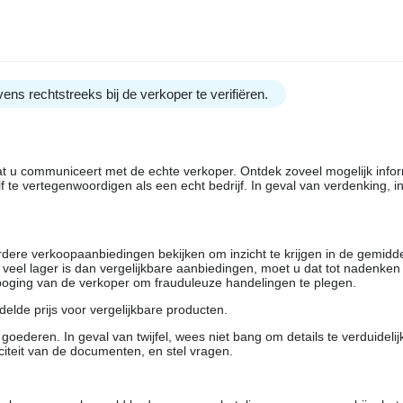
ens rechtstreeks bij de verkoper te verifiëren.
dat u communiceert met de echte verkoper. Ontdek zoveel mogelijk info
f te vertegenwoordigen als een echt bedrijf. In geval van verdenking, 
rdere verkoopaanbiedingen bekijken om inzicht te krijgen in de gemidd
t veel lager is dan vergelijkbare aanbiedingen, moet u dat tot nadenken
 poging van de verkoper om frauduleuze handelingen te plegen.
elde prijs voor vergelijkbare producten.
oederen. In geval van twijfel, wees niet bang om details te verduideli
citeit van de documenten, en stel vragen.