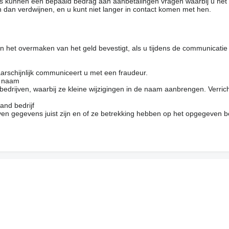
rs kunnen een bepaald bedrag aan aanbetalingen vragen waarbij u het
 dan verdwijnen, en u kunt niet langer in contact komen met hen.
 het overmaken van het geld bevestigt, als u tijdens de communicatie
arschijnlijk communiceert u met een fraudeur.
e naam
drijven, waarbij ze kleine wijzigingen in de naam aanbrengen. Verrich
and bedrijf
en gegevens juist zijn en of ze betrekking hebben op het opgegeven be