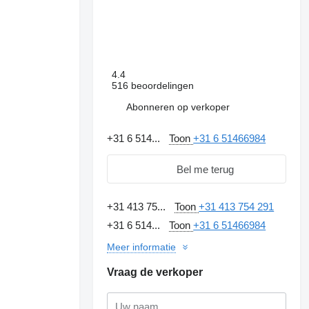
4.4
516 beoordelingen
Abonneren op verkoper
+31 6 514...
Toon
+31 6 51466984
Bel me terug
+31 413 75...
Toon
+31 413 754 291
+31 6 514...
Toon
+31 6 51466984
Meer informatie
Vraag de verkoper