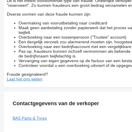
Dit is het meest voorkomende type van fraude. Oneerlijke verkope
"reserveert". Zo kunnen fraudeurs een groot bedrag verzamelen en
Diverse vormen van deze fraude kunnen zijn:
Overmaking van vooruitbetaling naar creditcard
Maak geen aanbetaling zonder papierwerk dat het proces van
twijfelt.
Overboeking naar een tussenpersoon ("Trustee" account)
Een dergelijk verzoek zou alarmerend moeten zijn, hoogstwa
Overboeking naar een bedrijfsaccount met een vergelijkbar
Pas op, fraudeurs kunnen zichzelf vermommen als bekende be
de bedrijfsnaam twijfelachtig is.
Vervanging van eigen gegevens op de factuur van een besta
Controleer voordat u een overboeking uitvoert of de opgegev
Fraude gesignaleerd?
Laat het ons weten
Contactgegevens van de verkoper
BAS Parts & Tyres