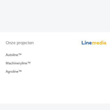
Onze projecten
Autoline™
Machineryline™
Agroline™