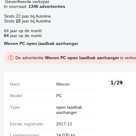
Geverifieerde verkoper
In voorraad:
1346 advertenties
Sinds 22 jaar bij Autoline
Sinds
22
jaar bij Autoline
64 jaar op de markt
64
jaar op de markt
Wecon PC open laadbak aanhanger
De advertentie
Wecon PC open laadbak aanhanger
is verko
1/29
Merk:
Wecon
Model:
PC
Type:
open laadbak
aanhanger
Eerste registratie:
2017-12
Laadvermogen:
14.030 kg