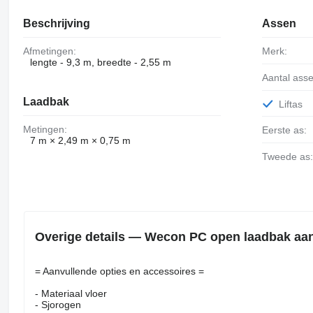
Beschrijving
Assen
Afmetingen:
Merk:
lengte - 9,3 m, breedte - 2,55 m
Aantal ass
Laadbak
Liftas
Metingen:
Eerste as:
7 m × 2,49 m × 0,75 m
Tweede as
Overige details — Wecon PC open laadbak aa
= Aanvullende opties en accessoires =
- Materiaal vloer
- Sjorogen