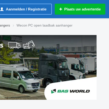
Aanmelden / Registratie
Plaats uw advertentie
angers
Wecon PC open laadbak aanhanger