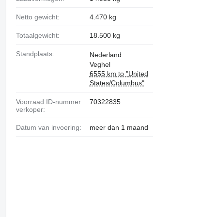
Netto gewicht:
4.470 kg
Totaalgewicht:
18.500 kg
Standplaats:
Nederland
Veghel
6555 km to "United
States/Columbus"
Voorraad ID-nummer
70322835
verkoper:
Datum van invoering:
meer dan 1 maand