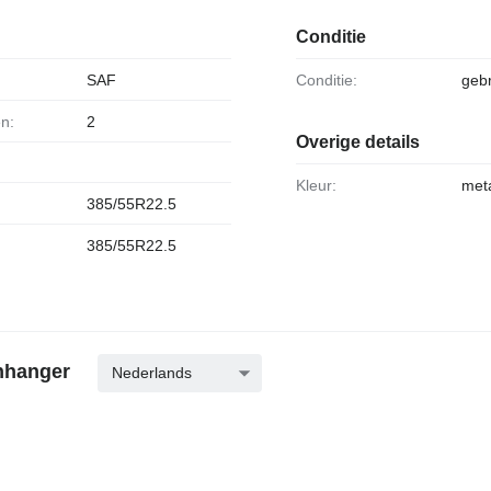
Conditie
SAF
Conditie:
gebr
en:
2
Overige details
Kleur:
meta
385/55R22.5
:
385/55R22.5
nhanger
Nederlands