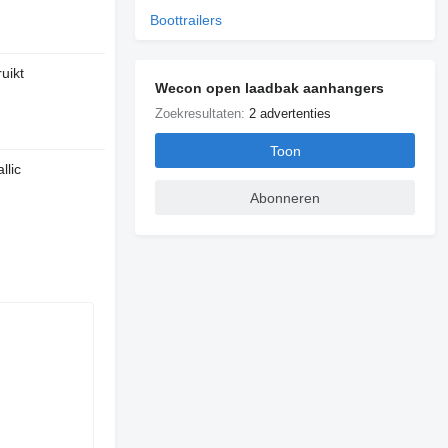
Boottrailers
uikt
Wecon open laadbak aanhangers
Zoekresultaten:
2 advertenties
Toon
llic
Abonneren