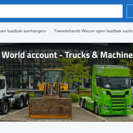
en laadbak aanhangers
Tweedehands Wecon open laadbak aanh