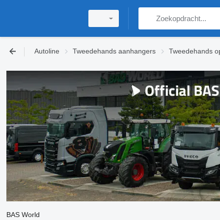
Autoline
Tweedehands aanhangers
Tweedehands op
BAS World