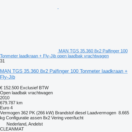
MAN TGS 35.360 8x2 Palfinger 100
Tonmeter laadkraan + Fly-Jib open laadbak vrachtwagen
31
MAN TGS 35.360 8x2 Palfinger 100 Tonmeter laadkraan +
Fly-Jib
€ 152.500
Exclusief BTW
Open laadbak vrachtwagen
2010
679.787 km
Euro 4
Vermogen
362 PK (266 kW)
Brandstof
diesel
Laadvermogen
8.665
kg
Configuratie assen
8x2
Vering
veer/lucht
Nederland, Andelst
CLEANMAT