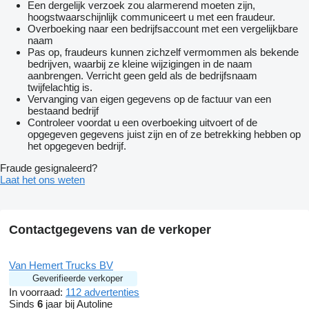
Een dergelijk verzoek zou alarmerend moeten zijn,
= Meer informatie =
hoogstwaarschijnlijk communiceert u met een fraudeur.
Overboeking naar een bedrijfsaccount met een vergelijkbare
Asconfiguratie
naam
Vooras: Bandenmaat: 385/65 R22.5; Meesturend; Bandenprofiel
Pas op, fraudeurs kunnen zichzelf vermommen als bekende
links: 50%; Bandenprofiel rechts: 50%
bedrijven, waarbij ze kleine wijzigingen in de naam
Achteras 1: Bandenmaat: 315/70 R22.5; Bandenprofiel
aanbrengen. Verricht geen geld als de bedrijfsnaam
linksbinnen: 40%; Bandenprofiel linksbuiten: 40%; Bandenprofiel
twijfelachtig is.
rechtsbinnen: 30%; Bandenprofiel rechtsbuiten: 30%
Vervanging van eigen gegevens op de factuur van een
Achteras 2: Bandenmaat: 315/70 R22.5; Meesturend;
bestaand bedrijf
Bandenprofiel links: 30%; Bandenprofiel rechts: 30%
Controleer voordat u een overboeking uitvoert of de
opgegeven gegevens juist zijn en of ze betrekking hebben op
Functioneel
het opgegeven bedrijf.
Kraan: HMF 4220 K2, bouwjaar 2009, achter de cabine
Hoogte laadvloer: 110 cm
Fraude gesignaleerd?
Laat het ons weten
Staat
Algemene staat: zeer goed
Technische staat: zeer goed
Optische staat: zeer goed
Contactgegevens van de verkoper
Financiële informatie
Prijs: Op aanvraag
Van Hemert Trucks BV
Geverifieerde verkoper
Identificatie
In voorraad:
112 advertenties
Kenteken: BV-XN-94
Sinds
6
jaar bij Autoline
Serienummer: WMA18XZZX9W133434