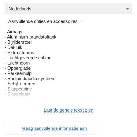
Nederlands
= Aanvullende opties en accessoires =
- Airbags
- Aluminium brandstoftank
- Bijrijderstoel
- Dakluik
- Extra stuuras
- Luchtgeveerde cabine
- Luchthoorn
- Opberglade
- Parkeerhulp
- Radio/cd/audio systeem
- Schijfremmen
- Slaapcabine
- Slaapplaats
- Standkachel
- Tachograaf digitaal
- Vangmuil
Laat de gehele tekst zien
- Versterkte motorrem
- Verwarming
- Zendapparatuur
Vraag aanvullende informatie aan
- Zwaaibalk