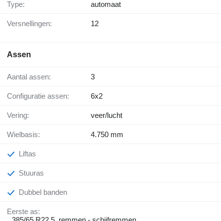
Type:
automaat
Versnellingen:
12
Assen
Aantal assen:
3
Configuratie assen:
6x2
Vering:
veer/lucht
Wielbasis:
4.750 mm
Liftas
Stuuras
Dubbel banden
Eerste as:
385/65 R22.5, remmen - schijfremmen