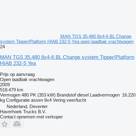
MAN TGS 35.480 8x4-6 BL Change
system Tipper/Platform HIAB 232-5 Yea open laadbak vrachtwagen
24
MAN TGS 35.480 8x4-6 BL Change system Tipper/Platform
HIAB 232-5 Yea
Prijs op aanvraag
Open laadbak vrachtwagen
2009
518.479 km
Vermogen
480 PK (353 kW)
Brandstof
diesel
Laadvermogen
16.220
kg
Configuratie assen
8x4
Vering
veer/lucht
Nederland, Deventer
Haverhoek Trucks B.V.
Contact opnemen met verkoper