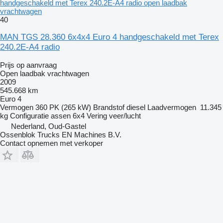
handgeschakeld met Terex 240.2E-A4 radio open laadbak
vrachtwagen
40
MAN TGS 28.360 6x4x4 Euro 4 handgeschakeld met Terex
240.2E-A4 radio
Prijs op aanvraag
Open laadbak vrachtwagen
2009
545.668 km
Euro 4
Vermogen
360 PK (265 kW)
Brandstof
diesel
Laadvermogen
11.345
kg
Configuratie assen
6x4
Vering
veer/lucht
Nederland, Oud-Gastel
Ossenblok Trucks EN Machines B.V.
Contact opnemen met verkoper