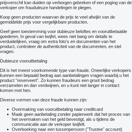
- Kisten
prijsverschil kan duiden op verborgen gebreken of een poging van de
- Werklampen
verkoper om frauduleuze handelingen te plegen.
- Camera
Koop geen producten waarvan de prijs te veel afwijkt van de
gemiddelde prijs voor vergelijkbare producten.
VRACHTWAGEN:
Geef geen toestemming voor dubieuze beloftes en vooruitbetaalde
- MAN
goederen. In geval van twijfel, wees niet bang om details te
- 6x2
verduidelijken, vraag om extra foto's en documenten van het
- Euro 4
product, controleer de authenticiteit van de documenten, en stel
- Automaat
vragen.
- Sper
- PTO
Dubieuze vooruitbetaling
- Airco
- Koelkast
Dit is het meest voorkomende type van fraude. Oneerlijke verkopers
- 9000 kg vooras
kunnen een bepaald bedrag aan aanbetalingen vragen waarbij u het
- Camera
product "reserveert". Zo kunnen fraudeurs een groot bedrag
- Vangmuil koppeling onderbouw
verzamelen en dan verdwijnen, en u kunt niet langer in contact
- Klapbumper
komen met hen.
- Wielbasis 475 cm
Diverse vormen van deze fraude kunnen zijn:
Overmaking van vooruitbetaling naar creditcard
Direct inzetbaar, APK/TUV/MOT 20-04-2024
Maak geen aanbetaling zonder papierwerk dat het proces van
Kraan gekeurd tot 01-05-2024
het overmaken van het geld bevestigt, als u tijdens de
Zeer nette NL truck met kraan, alles verkeerd in zeer nette
communicatie aan de verkoper twijfelt.
staat!!
Overboeking naar een tussenpersoon ("Trustee" account)