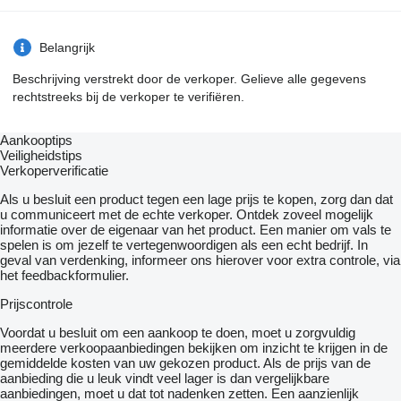
= Bijzonderheden =
MAN TGX 26-400 6x2 HMF 42 ton/mtr Crane with Radio
Belangrijk
remote
Beschrijving verstrekt door de verkoper. Gelieve alle gegevens
rechtstreeks bij de verkoper te verifiëren.
KRAAN:
- Merk: HMF
- Type: 4220 K2
Aankooptips
- Bouwjaar: 2009
Veiligheidstips
- Aantal keren hydraulisch uitschuifbaar: 2
Verkoperverificatie
- Afstandbediening / RADIO REMOTE
- Zijbediening links
Als u besluit een product tegen een lage prijs te kopen, zorg dan dat
- Steunpoten: 4
u communiceert met de echte verkoper. Ontdek zoveel mogelijk
- Alles via afstandsbediening te bedienen
informatie over de eigenaar van het product. Een manier om vals te
- Kraanboek aanwezig, incl. complete onderhoudshistorie
spelen is om jezelf te vertegenwoordigen als een echt bedrijf. In
- Kraan gekeurd tot 5-2024
geval van verdenking, informeer ons hierover voor extra controle, via
het feedbackformulier.
OPBOUW:
Prijscontrole
- Bouwjaar: 2009
- Open laadbak met hardhouten vloer
Voordat u besluit om een ​​aankoop te doen, moet u zorgvuldig
- Aluminium zijborden
meerdere verkoopaanbiedingen bekijken om inzicht te krijgen in de
- Achterbord met ondersteuning
gemiddelde kosten van uw gekozen product. Als de prijs van de
- Afmetingen inwendig: 640 x 249 cm
aanbieding die u leuk vindt veel lager is dan vergelijkbare
- Laadvloerhoogte 110 cm
aanbiedingen, moet u dat tot nadenken zetten. Een aanzienlijk