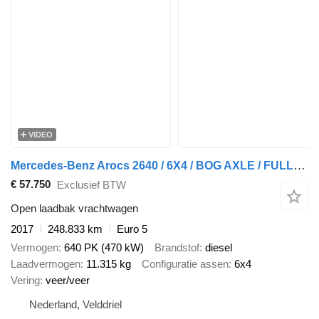
VIDEO
Mercedes-Benz Arocs 2640 / 6X4 / BOG AXLE / FULL-STEEL / HIAB X-HIDUO 188 B-3
€ 57.750
Exclusief BTW
Open laadbak vrachtwagen
2017
248.833 km
Euro 5
Vermogen
640 PK (470 kW)
Brandstof
diesel
Laadvermogen
11.315 kg
Configuratie assen
6x4
Vering
veer/veer
Nederland, Velddriel