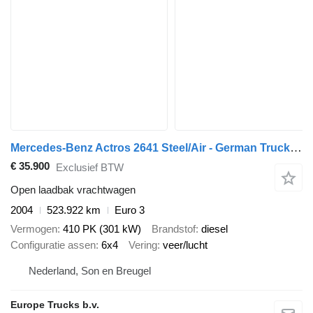
Mercedes-Benz Actros 2641 Steel/Air - German Truck - EPS 3 Ped - HMF 2223 K6
€ 35.900
Exclusief BTW
Open laadbak vrachtwagen
2004
523.922 km
Euro 3
Vermogen
410 PK (301 kW)
Brandstof
diesel
Configuratie assen
6x4
Vering
veer/lucht
Nederland, Son en Breugel
Europe Trucks b.v.