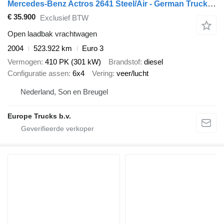
Mercedes-Benz Actros 2641 Steel/Air - German Truck - EPS 3 Ped - HMF 2223 K6
€ 35.900
Exclusief BTW
Open laadbak vrachtwagen
2004
523.922 km
Euro 3
Vermogen
410 PK (301 kW)
Brandstof
diesel
Configuratie assen
6x4
Vering
veer/lucht
Nederland, Son en Breugel
Europe Trucks b.v.