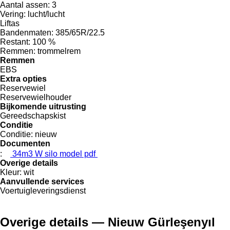
Aantal assen:
3
Vering:
lucht/lucht
Liftas
Bandenmaten:
385/65R/22.5
Restant:
100 %
Remmen:
trommelrem
Remmen
EBS
Extra opties
Reservewiel
Reservewielhouder
Bijkomende uitrusting
Gereedschapskist
Conditie
Conditie:
nieuw
Documenten
:
34m3 W silo model pdf
Overige details
Kleur:
wit
Aanvullende services
Voertuigleveringsdienst
Overige details — Nieuw Gürleşenyıl