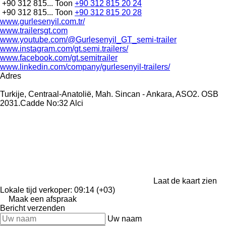
+90 312 815...
Toon
+90 312 815 20 24
+90 312 815...
Toon
+90 312 815 20 28
www.gurlesenyil.com.tr/
www.trailersgt.com
www.youtube.com/@Gurlesenyil_GT_semi-trailer
www.instagram.com/gt.semi.trailers/
www.facebook.com/gt.semitrailer
www.linkedin.com/company/gurlesenyil-trailers/
Adres
Turkije, Centraal-Anatolië, Mah. Sincan - Ankara, ASO2. OSB
2031.Cadde No:32 Alci
Laat de kaart zien
Lokale tijd verkoper: 09:14 (+03)
Maak een afspraak
Bericht verzenden
Uw naam