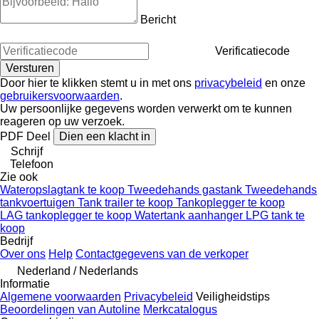
Bericht
Verificatiecode
Door hier te klikken stemt u in met ons
privacybeleid
en onze
gebruikersvoorwaarden
.
Uw persoonlijke gegevens worden verwerkt om te kunnen
reageren op uw verzoek.
PDF
Deel
Dien een klacht in
Schrijf
Telefoon
Zie ook
Wateropslagtank te koop
Tweedehands gastank
Tweedehands
tankvoertuigen
Tank trailer te koop
Tankoplegger te koop
LAG tankoplegger te koop
Watertank aanhanger
LPG tank te
koop
Bedrijf
Over ons
Help
Contactgegevens van de verkoper
Nederland / Nederlands
Informatie
Algemene voorwaarden
Privacybeleid
Veiligheidstips
Beoordelingen van Autoline
Merkcatalogus