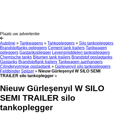
Plaats uw advertentie
Autoline
»
Tankwagens
»
Tankopleggers
»
Silo tankopleggers
Brandstoftanks opleggers
Cement tank trailers
Tankwagen
opleggers
Gastankoplegger
Levensmiddelen tankopleggers
Chemische tanks
Bitumen tank trailers
Brandstof opslagtanks
Gastanks
Brandstoftank trailers
Tankwagen aanhangers
Cilindervormige opslagtank
»
Gürleşenyıl silo tankopleggers
Feldbinder
Spitzer
»
Nieuw Gürleşenyıl W SILO SEMI
TRAILER silo tankoplegger
»
Nieuw Gürleşenyıl W SILO
SEMI TRAILER silo
tankoplegger