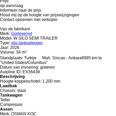
Prijs:
op aanvraag
Informeer naar de prijs
Houd mij op de hoogte van prijswijzigingen
Contact opnemen met verkoper
Van de fabrikant
Merk:
Gürleşenyıl
Model:
W SILO SEMI TRAILER
Type:
silo tankoplegger
Jaar:
2026
Volume:
34 m³
Standplaats:
Turkije
Mah. Sincan - Ankara
8995 km to
"United States/Columbus"
Datum van invoering:
gisteren
Autoline ID:
EX36438
Beschrijving
Hoogte koppelschotel:
1.200 mm
Laadbak
Chassis:
staal
Tankwagen
Teller
Compressor
Assen
Merk:
OSMAN KOC