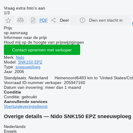
Vraag extra foto's aan
1/3
PDF
Deel
Dien een klacht in
Prijs:
op aanvraag
Informeer naar de prijs
Houd mij op de hoogte van prijswijzigingen
Contact opnemen met verkoper
Merk:
Nido
Model:
SNK150 EPZ
Type:
sneeuwploeg
Jaar:
2006
Standplaats:
Nederland
Heinenoord
6483 km to "United States/C
Voorraad ID-nummer verkoper:
205947160
Datum van invoering:
meer dan 1 maand
Conditie
Conditie:
gebruikt
Aanvullende services
Voertuigleveringsdienst
Overige details — Nido SNK150 EPZ sneeuwploeg
Nederlands
Engels