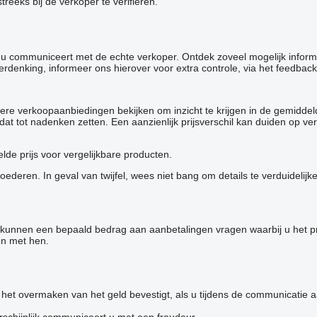
reeks bij de verkoper te verifiëren.
at u communiceert met de echte verkoper. Ontdek zoveel mogelijk infor
verdenking, informeer ons hierover voor extra controle, via het feedback
ere verkoopaanbiedingen bekijken om inzicht te krijgen in de gemiddel
 u dat tot nadenken zetten. Een aanzienlijk prijsverschil kan duiden o
de prijs voor vergelijkbare producten.
deren. In geval van twijfel, wees niet bang om details te verduidelijk
s kunnen een bepaald bedrag aan aanbetalingen vragen waarbij u het p
en met hen.
et overmaken van het geld bevestigt, als u tijdens de communicatie aan
schijnlijk communiceert u met een fraudeur.