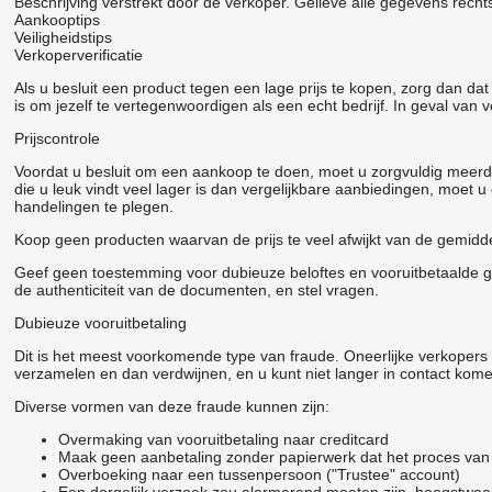
Beschrijving verstrekt door de verkoper. Gelieve alle gegevens rechtst
Aankooptips
Veiligheidstips
Verkoperverificatie
Als u besluit een product tegen een lage prijs te kopen, zorg dan d
is om jezelf te vertegenwoordigen als een echt bedrijf. In geval van 
Prijscontrole
Voordat u besluit om een ​​aankoop te doen, moet u zorgvuldig meerd
die u leuk vindt veel lager is dan vergelijkbare aanbiedingen, moet
handelingen te plegen.
Koop geen producten waarvan de prijs te veel afwijkt van de gemiddel
Geef geen toestemming voor dubieuze beloftes en vooruitbetaalde goe
de authenticiteit van de documenten, en stel vragen.
Dubieuze vooruitbetaling
Dit is het meest voorkomende type van fraude. Oneerlijke verkoper
verzamelen en dan verdwijnen, en u kunt niet langer in contact kom
Diverse vormen van deze fraude kunnen zijn:
Overmaking van vooruitbetaling naar creditcard
Maak geen aanbetaling zonder papierwerk dat het proces van h
Overboeking naar een tussenpersoon ("Trustee" account)
Een dergelijk verzoek zou alarmerend moeten zijn, hoogstwaar