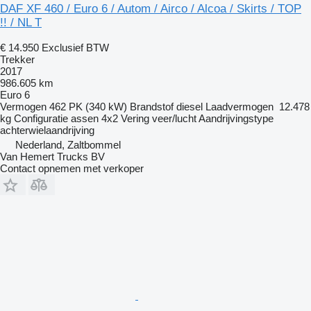
DAF XF 460 / Euro 6 / Autom / Airco / Alcoa / Skirts / TOP
!! / NL T
€ 14.950
Exclusief BTW
Trekker
2017
986.605 km
Euro 6
Vermogen
462 PK (340 kW)
Brandstof
diesel
Laadvermogen
12.478
kg
Configuratie assen
4x2
Vering
veer/lucht
Aandrijvingstype
achterwielaandrijving
Nederland, Zaltbommel
Van Hemert Trucks BV
Contact opnemen met verkoper