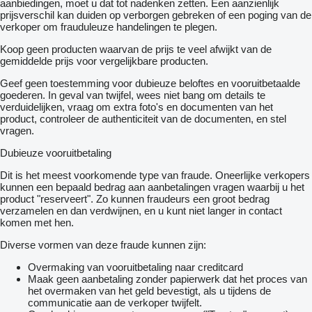
Algemene informatie
aanbiedingen, moet u dat tot nadenken zetten. Een aanzienlijk
Opbouw: Standaard trekker
prijsverschil kan duiden op verborgen gebreken of een poging van de
Cabine: SSC
verkoper om frauduleuze handelingen te plegen.
Kenteken: 21-BGP-5
Koop geen producten waarvan de prijs te veel afwijkt van de
Serienummer: XLRTEH4300G090989
gemiddelde prijs voor vergelijkbare producten.
Asconfiguratie
Geef geen toestemming voor dubieuze beloftes en vooruitbetaalde
Vooras: Bandenmaat: 385/65 R22.5; Max. aslast: 8000 kg;
goederen. In geval van twijfel, wees niet bang om details te
Meesturend; Bandenprofiel links: 50%; Bandenprofiel rechts:
verduidelijken, vraag om extra foto's en documenten van het
50%
product, controleer de authenticiteit van de documenten, en stel
Achteras: Bandenmaat: 315/70 R22.5; Max. aslast: 11500 kg;
vragen.
Bandenprofiel linksbinnen: 50%; Bandenprofiel linksbuiten: 50%;
Bandenprofiel rechtsbinnen: 50%; Bandenprofiel rechtsbuiten:
Dubieuze vooruitbetaling
50%
Dit is het meest voorkomende type van fraude. Oneerlijke verkopers
Gewichten
kunnen een bepaald bedrag aan aanbetalingen vragen waarbij u het
Max. trekgewicht: 50.000 kg
product "reserveert". Zo kunnen fraudeurs een groot bedrag
verzamelen en dan verdwijnen, en u kunt niet langer in contact
Functioneel
komen met hen.
Merk opbouw: ZF
Diverse vormen van deze fraude kunnen zijn:
Interieur
Aantal zitplaatsen: 2
Overmaking van vooruitbetaling naar creditcard
Aantal bedden: 2
Maak geen aanbetaling zonder papierwerk dat het proces van
het overmaken van het geld bevestigt, als u tijdens de
Staat
communicatie aan de verkoper twijfelt.
Algemene staat: zeer goed