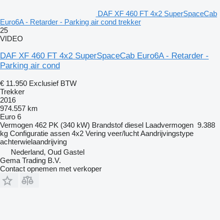
DAF XF 460 FT 4x2 SuperSpaceCab
Euro6A - Retarder - Parking air cond trekker
25
VIDEO
DAF XF 460 FT 4x2 SuperSpaceCab Euro6A - Retarder -
Parking air cond
€ 11.950
Exclusief BTW
Trekker
2016
974.557 km
Euro 6
Vermogen
462 PK (340 kW)
Brandstof
diesel
Laadvermogen
9.388
kg
Configuratie assen
4x2
Vering
veer/lucht
Aandrijvingstype
achterwielaandrijving
Nederland, Oud Gastel
Gema Trading B.V.
Contact opnemen met verkoper