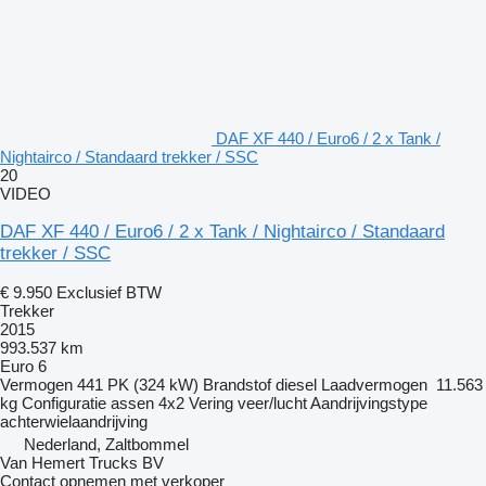
DAF XF 440 / Euro6 / 2 x Tank /
Nightairco / Standaard trekker / SSC
20
VIDEO
DAF XF 440 / Euro6 / 2 x Tank / Nightairco / Standaard
trekker / SSC
€ 9.950
Exclusief BTW
Trekker
2015
993.537 km
Euro 6
Vermogen
441 PK (324 kW)
Brandstof
diesel
Laadvermogen
11.563
kg
Configuratie assen
4x2
Vering
veer/lucht
Aandrijvingstype
achterwielaandrijving
Nederland, Zaltbommel
Van Hemert Trucks BV
Contact opnemen met verkoper