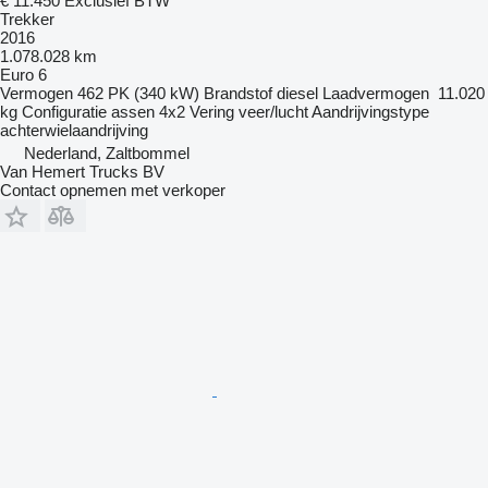
€ 11.450
Exclusief BTW
Trekker
2016
1.078.028 km
Euro 6
Vermogen
462 PK (340 kW)
Brandstof
diesel
Laadvermogen
11.020
kg
Configuratie assen
4x2
Vering
veer/lucht
Aandrijvingstype
achterwielaandrijving
Nederland, Zaltbommel
Van Hemert Trucks BV
Contact opnemen met verkoper