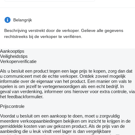
- Verstralers
- Verwarming
- Zwaaibalk
Belangrijk
= Bijzonderheden =
Beschrijving verstrekt door de verkoper. Gelieve alle gegevens
Opbouw
rechtstreeks bij de verkoper te verifiëren.
Schotelhoogte: 110 cm
DAF XF 460 FT
Aankooptips
Euro6
Veiligheidstips
Automaat
Verkoperverificatie
New tacho Gen2 V2
Parking airco / Standairco
Als u besluit een product tegen een lage prijs te kopen, zorg dan dat
2 x Tank
u communiceert met de echte verkoper. Ontdek zoveel mogelijk
Koelkast
informatie over de eigenaar van het product. Een manier om vals te
Standkachel
spelen is om jezelf te vertegenwoordigen als een echt bedrijf. In
2 x Bed
geval van verdenking, informeer ons hierover voor extra controle, via
Accu's achter in chassis
het feedbackformulier.
DEB+
Prijscontrole
Zeer nette NL truck van 1e eigenaar
Direct inzetbaar
Voordat u besluit om een ​​aankoop te doen, moet u zorgvuldig
meerdere verkoopaanbiedingen bekijken om inzicht te krijgen in de
= Meer informatie =
gemiddelde kosten van uw gekozen product. Als de prijs van de
aanbieding die u leuk vindt veel lager is dan vergelijkbare