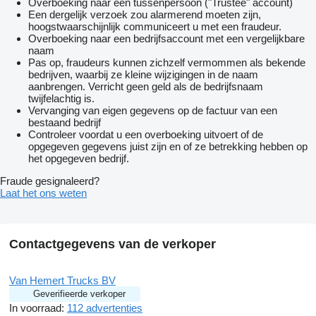
Overboeking naar een tussenpersoon ("Trustee" account)
Technische staat: zeer goed
Een dergelijk verzoek zou alarmerend moeten zijn,
Optische staat: zeer goed
hoogstwaarschijnlijk communiceert u met een fraudeur.
Aantal sleutels: 2 (2 handzenders)
Overboeking naar een bedrijfsaccount met een vergelijkbare
naam
Pas op, fraudeurs kunnen zichzelf vermommen als bekende
bedrijven, waarbij ze kleine wijzigingen in de naam
aanbrengen. Verricht geen geld als de bedrijfsnaam
twijfelachtig is.
Vervanging van eigen gegevens op de factuur van een
bestaand bedrijf
Controleer voordat u een overboeking uitvoert of de
opgegeven gegevens juist zijn en of ze betrekking hebben op
het opgegeven bedrijf.
Fraude gesignaleerd?
Laat het ons weten
Contactgegevens van de verkoper
Van Hemert Trucks BV
Geverifieerde verkoper
In voorraad:
112 advertenties