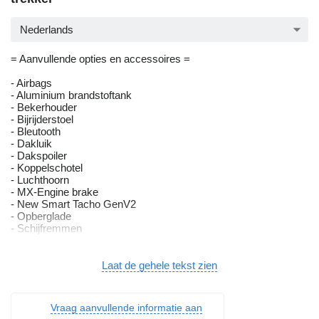
Nederlands
= Aanvullende opties en accessoires =
- Airbags
- Aluminium brandstoftank
- Bekerhouder
- Bijrijderstoel
- Bleutooth
- Dakluik
- Dakspoiler
- Koppelschotel
- Luchthoorn
- MX-Engine brake
- New Smart Tacho GenV2
- Opberglade
- Schijfremmen
- Slaapcabine
- Slaapplaats
- Standairco
Laat de gehele tekst zien
- Standkachel
- Tachograaf digitaal
- USB aansluiting
Vraag aanvullende informatie aan
- Versterkte motorrem