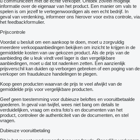
u communiceert met de echte verkoper. Ontdek zoveel mogelijk
informatie over de eigenaar van het product. Een manier om vals te
spelen is om jezelf te vertegenwoordigen als een echt bedrijf. In
geval van verdenking, informeer ons hierover voor extra controle, via
het feedbackformulier.
Prijscontrole
Voordat u besluit om een ​​aankoop te doen, moet u zorgvuldig
meerdere verkoopaanbiedingen bekijken om inzicht te krijgen in de
gemiddelde kosten van uw gekozen product. Als de prijs van de
aanbieding die u leuk vindt veel lager is dan vergelijkbare
aanbiedingen, moet u dat tot nadenken zetten. Een aanzienlijk
prijsverschil kan duiden op verborgen gebreken of een poging van de
verkoper om frauduleuze handelingen te plegen.
Koop geen producten waarvan de prijs te veel afwijkt van de
gemiddelde prijs voor vergelijkbare producten.
Geef geen toestemming voor dubieuze beloftes en vooruitbetaalde
goederen. In geval van twijfel, wees niet bang om details te
verduidelijken, vraag om extra foto's en documenten van het
product, controleer de authenticiteit van de documenten, en stel
vragen.
Dubieuze vooruitbetaling