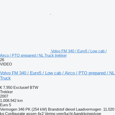
Volvo FM 340 / Euro5 / Low cab /
Airco / PTO prepared / NL Truck trekker
26
VIDEO
Volvo FM 340 / Euro5 / Low cab / Airco / PTO prepared / NL
Truck
€ 7.950
Exclusief BTW
Trekker
2007
1.008.942 km
Euro 5
Vermogen
346 PK (254 kW)
Brandstof
diesel
Laadvermogen
11.020
kg
Configuratie assen
4x2
Vering
veer/lucht
Aandrijvingstype