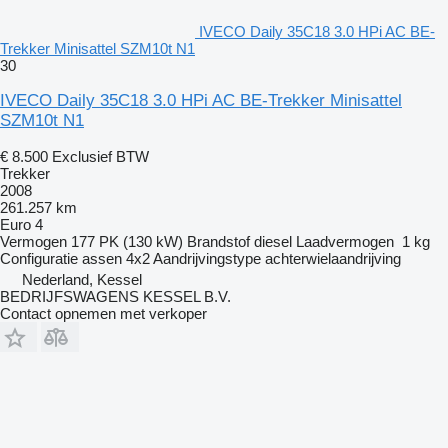
IVECO Daily 35C18 3.0 HPi AC BE-
Trekker Minisattel SZM10t N1
30
IVECO Daily 35C18 3.0 HPi AC BE-Trekker Minisattel
SZM10t N1
€ 8.500
Exclusief BTW
Trekker
2008
261.257 km
Euro 4
Vermogen
177 PK (130 kW)
Brandstof
diesel
Laadvermogen
1 kg
Configuratie assen
4x2
Aandrijvingstype
achterwielaandrijving
Nederland, Kessel
BEDRIJFSWAGENS KESSEL B.V.
Contact opnemen met verkoper