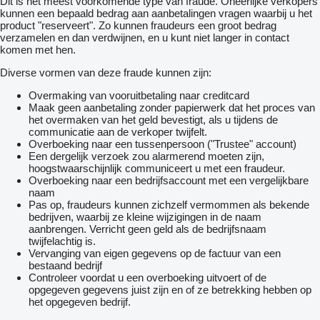
Dit is het meest voorkomende type van fraude. Oneerlijke verkopers
kunnen een bepaald bedrag aan aanbetalingen vragen waarbij u het
product "reserveert". Zo kunnen fraudeurs een groot bedrag
verzamelen en dan verdwijnen, en u kunt niet langer in contact
komen met hen.
Diverse vormen van deze fraude kunnen zijn:
Overmaking van vooruitbetaling naar creditcard
Maak geen aanbetaling zonder papierwerk dat het proces van
het overmaken van het geld bevestigt, als u tijdens de
communicatie aan de verkoper twijfelt.
Overboeking naar een tussenpersoon ("Trustee" account)
Een dergelijk verzoek zou alarmerend moeten zijn,
hoogstwaarschijnlijk communiceert u met een fraudeur.
Overboeking naar een bedrijfsaccount met een vergelijkbare
naam
Pas op, fraudeurs kunnen zichzelf vermommen als bekende
bedrijven, waarbij ze kleine wijzigingen in de naam
aanbrengen. Verricht geen geld als de bedrijfsnaam
twijfelachtig is.
Vervanging van eigen gegevens op de factuur van een
bestaand bedrijf
Controleer voordat u een overboeking uitvoert of de
opgegeven gegevens juist zijn en of ze betrekking hebben op
het opgegeven bedrijf.