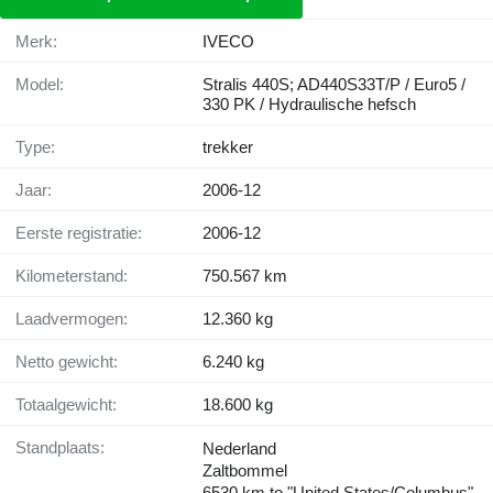
Merk:
IVECO
Model:
Stralis 440S; AD440S33T/P / Euro5 /
330 PK / Hydraulische hefsch
Type:
trekker
Jaar:
2006-12
Eerste registratie:
2006-12
Kilometerstand:
750.567 km
Laadvermogen:
12.360 kg
Netto gewicht:
6.240 kg
Totaalgewicht:
18.600 kg
Standplaats:
Nederland
Zaltbommel
6530 km to "United States/Columbus"