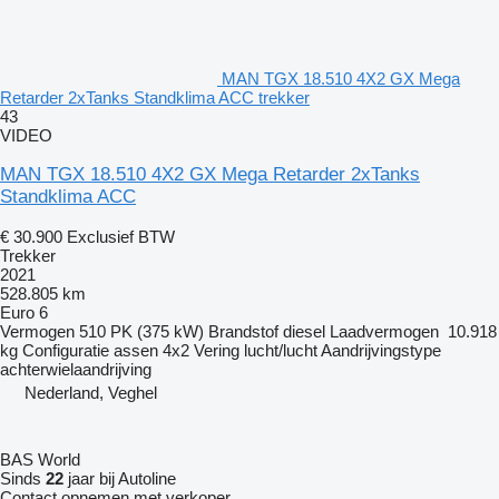
MAN TGX 18.510 4X2 GX Mega
Retarder 2xTanks Standklima ACC trekker
43
VIDEO
MAN TGX 18.510 4X2 GX Mega Retarder 2xTanks
Standklima ACC
€ 30.900
Exclusief BTW
Trekker
2021
528.805 km
Euro 6
Vermogen
510 PK (375 kW)
Brandstof
diesel
Laadvermogen
10.918
kg
Configuratie assen
4x2
Vering
lucht/lucht
Aandrijvingstype
achterwielaandrijving
Nederland, Veghel
BAS World
Sinds
22
jaar bij Autoline
Contact opnemen met verkoper