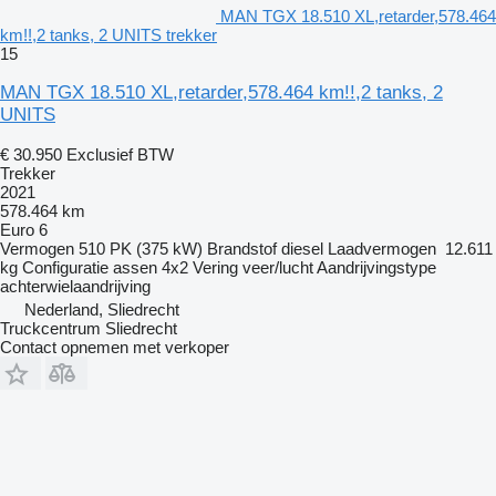
MAN TGX 18.510 XL,retarder,578.464
km!!,2 tanks, 2 UNITS trekker
15
MAN TGX 18.510 XL,retarder,578.464 km!!,2 tanks, 2
UNITS
€ 30.950
Exclusief BTW
Trekker
2021
578.464 km
Euro 6
Vermogen
510 PK (375 kW)
Brandstof
diesel
Laadvermogen
12.611
kg
Configuratie assen
4x2
Vering
veer/lucht
Aandrijvingstype
achterwielaandrijving
Nederland, Sliedrecht
Truckcentrum Sliedrecht
Contact opnemen met verkoper