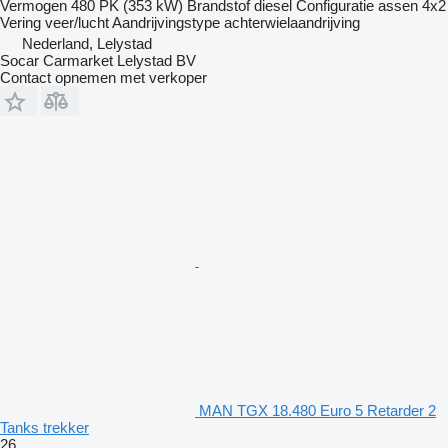
Vermogen
480 PK (353 kW)
Brandstof
diesel
Configuratie assen
4x2
Vering
veer/lucht
Aandrijvingstype
achterwielaandrijving
Nederland, Lelystad
Socar Carmarket Lelystad BV
Contact opnemen met verkoper
MAN TGX 18.480 Euro 5 Retarder 2
Tanks trekker
26