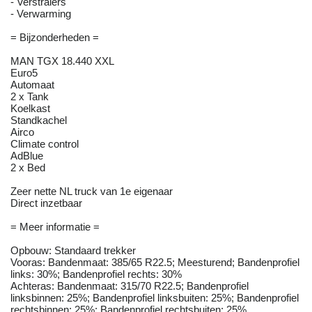
- Verstralers
- Verwarming
= Bijzonderheden =
MAN TGX 18.440 XXL
Euro5
Automaat
2 x Tank
Koelkast
Standkachel
Airco
Climate control
AdBlue
2 x Bed
Zeer nette NL truck van 1e eigenaar
Direct inzetbaar
= Meer informatie =
Opbouw: Standaard trekker
Vooras: Bandenmaat: 385/65 R22.5; Meesturend; Bandenprofiel
links: 30%; Bandenprofiel rechts: 30%
Achteras: Bandenmaat: 315/70 R22.5; Bandenprofiel
linksbinnen: 25%; Bandenprofiel linksbuiten: 25%; Bandenprofiel
rechtsbinnen: 25%; Bandenprofiel rechtsbuiten: 25%