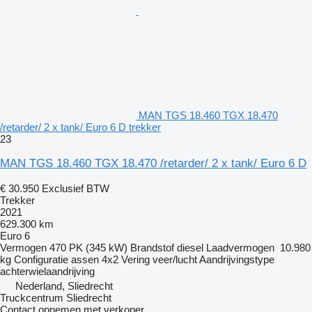
MAN TGS 18.460 TGX 18.470
/retarder/ 2 x tank/ Euro 6 D trekker
23
MAN TGS 18.460 TGX 18.470 /retarder/ 2 x tank/ Euro 6 D
€ 30.950
Exclusief BTW
Trekker
2021
629.300 km
Euro 6
Vermogen
470 PK (345 kW)
Brandstof
diesel
Laadvermogen
10.980
kg
Configuratie assen
4x2
Vering
veer/lucht
Aandrijvingstype
achterwielaandrijving
Nederland, Sliedrecht
Truckcentrum Sliedrecht
Contact opnemen met verkoper