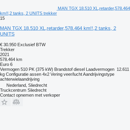
MAN TGX 18.510 XL,retarder,578.464
km!!,2 tanks, 2 UNITS trekker
15
MAN TGX 18.510 XL,retarder,578.464 km!!,2 tanks, 2
UNITS
€ 30.950
Exclusief BTW
Trekker
2021
578.464 km
Euro 6
Vermogen
510 PK (375 kW)
Brandstof
diesel
Laadvermogen
12.611
kg
Configuratie assen
4x2
Vering
veer/lucht
Aandrijvingstype
achterwielaandrijving
Nederland, Sliedrecht
Truckcentrum Sliedrecht
Contact opnemen met verkoper