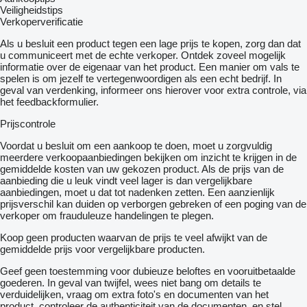
Veiligheidstips
Verkoperverificatie
Als u besluit een product tegen een lage prijs te kopen, zorg dan dat
u communiceert met de echte verkoper. Ontdek zoveel mogelijk
informatie over de eigenaar van het product. Een manier om vals te
spelen is om jezelf te vertegenwoordigen als een echt bedrijf. In
geval van verdenking, informeer ons hierover voor extra controle, via
het feedbackformulier.
Prijscontrole
Voordat u besluit om een ​​aankoop te doen, moet u zorgvuldig
meerdere verkoopaanbiedingen bekijken om inzicht te krijgen in de
gemiddelde kosten van uw gekozen product. Als de prijs van de
aanbieding die u leuk vindt veel lager is dan vergelijkbare
aanbiedingen, moet u dat tot nadenken zetten. Een aanzienlijk
prijsverschil kan duiden op verborgen gebreken of een poging van de
verkoper om frauduleuze handelingen te plegen.
Koop geen producten waarvan de prijs te veel afwijkt van de
gemiddelde prijs voor vergelijkbare producten.
Geef geen toestemming voor dubieuze beloftes en vooruitbetaalde
goederen. In geval van twijfel, wees niet bang om details te
verduidelijken, vraag om extra foto's en documenten van het
product, controleer de authenticiteit van de documenten, en stel