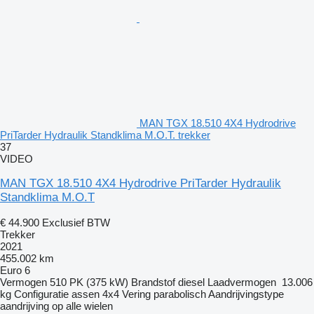
MAN TGX 18.510 4X4 Hydrodrive
PriTarder Hydraulik Standklima M.O.T. trekker
37
VIDEO
MAN TGX 18.510 4X4 Hydrodrive PriTarder Hydraulik
Standklima M.O.T
€ 44.900
Exclusief BTW
Trekker
2021
455.002 km
Euro 6
Vermogen
510 PK (375 kW)
Brandstof
diesel
Laadvermogen
13.006
kg
Configuratie assen
4x4
Vering
parabolisch
Aandrijvingstype
aandrijving op alle wielen