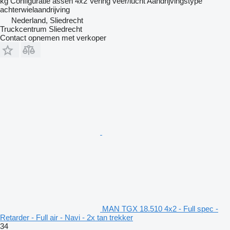
kg
Configuratie assen
4x2
Vering
veer/lucht
Aandrijvingstype
achterwielaandrijving
Nederland, Sliedrecht
Truckcentrum Sliedrecht
Contact opnemen met verkoper
MAN TGX 18.510 4x2 - Full spec -
Retarder - Full air - Navi - 2x tan trekker
34