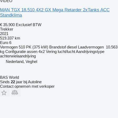
VIDEO
MAN TGX 18.510 4X2 GX Mega Retarder 2xTanks ACC
Standklima
€ 35.900
Exclusief BTW
Trekker
2021
519.337 km
Euro 6
Vermogen
510 PK (375 kW)
Brandstof
diesel
Laadvermogen
10.563
kg
Configuratie assen
4x2
Vering
lucht/lucht
Aandrijvingstype
achterwielaandrijving
Nederland, Veghel
BAS World
Sinds
22
jaar bij Autoline
Contact opnemen met verkoper