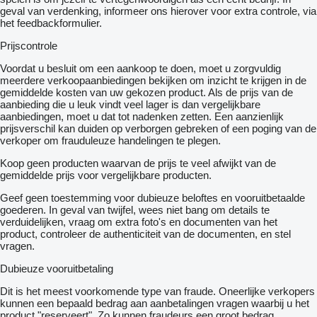
geval van verdenking, informeer ons hierover voor extra controle, via
het feedbackformulier.
Prijscontrole
Voordat u besluit om een ​​aankoop te doen, moet u zorgvuldig
meerdere verkoopaanbiedingen bekijken om inzicht te krijgen in de
gemiddelde kosten van uw gekozen product. Als de prijs van de
aanbieding die u leuk vindt veel lager is dan vergelijkbare
aanbiedingen, moet u dat tot nadenken zetten. Een aanzienlijk
prijsverschil kan duiden op verborgen gebreken of een poging van de
verkoper om frauduleuze handelingen te plegen.
Koop geen producten waarvan de prijs te veel afwijkt van de
gemiddelde prijs voor vergelijkbare producten.
Geef geen toestemming voor dubieuze beloftes en vooruitbetaalde
goederen. In geval van twijfel, wees niet bang om details te
verduidelijken, vraag om extra foto's en documenten van het
product, controleer de authenticiteit van de documenten, en stel
vragen.
Dubieuze vooruitbetaling
Dit is het meest voorkomende type van fraude. Oneerlijke verkopers
kunnen een bepaald bedrag aan aanbetalingen vragen waarbij u het
product "reserveert". Zo kunnen fraudeurs een groot bedrag