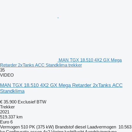
MAN TGX 18.510 4X2 GX Mega
Retarder 2xTanks ACC Standklima trekker
35
VIDEO
MAN TGX 18.510 4X2 GX Mega Retarder 2xTanks ACC
Standklima
€ 35.900
Exclusief BTW
Trekker
2021
519.337 km
Euro 6
Vermogen
510 PK (375 kW)
Brandstof
diesel
Laadvermogen
10.563
kg
Configuratie assen
4x2
Vering
lucht/lucht
Aandrijvingstype