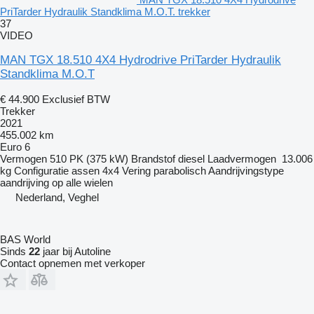
PriTarder Hydraulik Standklima M.O.T. trekker
37
VIDEO
MAN TGX 18.510 4X4 Hydrodrive PriTarder Hydraulik
Standklima M.O.T
€ 44.900
Exclusief BTW
Trekker
2021
455.002 km
Euro 6
Vermogen
510 PK (375 kW)
Brandstof
diesel
Laadvermogen
13.006
kg
Configuratie assen
4x4
Vering
parabolisch
Aandrijvingstype
aandrijving op alle wielen
Nederland, Veghel
BAS World
Sinds
22
jaar bij Autoline
Contact opnemen met verkoper