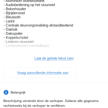
- Aluminium brandstoftank
- Audiobediening op het stuurwiel
- Bekerhouder
- Bijrijderstoel
- Bleutooth
- carkit
- Centrale deurvergrendeling afstandbediend
- Dakluik
- Dakspoiler
- Koppelschotel
- Lederen stuurwiel
- Lendesteunen (verstelbaar)
- Luchthoorn
- Luchtvering
- Middenconsole
Laat de gehele tekst zien
- Motorrem
- Opberglade
- Radio/cd/audio systeem
Vraag aanvullende informatie aan
- Radio Bluetooth
- Schijfremmen
- Sideskirts
- Slaapcabine
- Slaapplaats
Belangrijk
- Sper
- Spoilerset
Beschrijving verstrekt door de verkoper. Gelieve alle gegevens
- Spraakbediening
rechtstreeks bij de verkoper te verifiëren.
- Standkachel