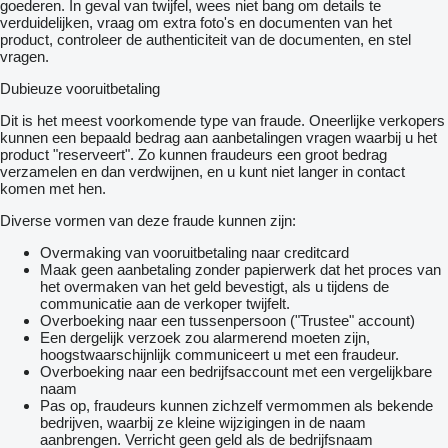
goederen. In geval van twijfel, wees niet bang om details te
= Meer informatie =
verduidelijken, vraag om extra foto's en documenten van het
product, controleer de authenticiteit van de documenten, en stel
Algemene informatie
vragen.
Opbouw: Standaard trekker
Kenteken: 86-BFB-1
Dubieuze vooruitbetaling
Serienummer: WDB9634031L882938
Dit is het meest voorkomende type van fraude. Oneerlijke verkopers
Asconfiguratie
kunnen een bepaald bedrag aan aanbetalingen vragen waarbij u het
Bandenmaat: 315/70 R22.5
product "reserveert". Zo kunnen fraudeurs een groot bedrag
Vooras: Max. aslast: 7500 kg; Meesturend; Bandenprofiel links:
verzamelen en dan verdwijnen, en u kunt niet langer in contact
70%; Bandenprofiel rechts: 20%
komen met hen.
Achteras: Max. aslast: 11500 kg; Bandenprofiel linksbinnen:
40%; Bandenprofiel linksbuiten: 40%; Bandenprofiel
Diverse vormen van deze fraude kunnen zijn:
rechtsbinnen: 40%; Bandenprofiel rechtsbuiten: 40%
Overmaking van vooruitbetaling naar creditcard
Gewichten
Maak geen aanbetaling zonder papierwerk dat het proces van
Max. trekgewicht: 44.000 kg
het overmaken van het geld bevestigt, als u tijdens de
communicatie aan de verkoper twijfelt.
Interieur
Overboeking naar een tussenpersoon ("Trustee" account)
Aantal zitplaatsen: 2
Een dergelijk verzoek zou alarmerend moeten zijn,
Aantal bedden: 1
hoogstwaarschijnlijk communiceert u met een fraudeur.
Overboeking naar een bedrijfsaccount met een vergelijkbare
Staat
naam
Algemene staat: zeer goed
Pas op, fraudeurs kunnen zichzelf vermommen als bekende
Technische staat: zeer goed
bedrijven, waarbij ze kleine wijzigingen in de naam
Optische staat: zeer goed
aanbrengen. Verricht geen geld als de bedrijfsnaam