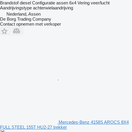
Brandstof
diesel
Configuratie assen
6x4
Vering
veer/lucht
Aandrijvingstype
achterwielaandrijving
Nederland, Assen
De Borg Trading Company
Contact opnemen met verkoper
Mercedes-Benz 4158S AROCS 8X4
FULL STEEL 155T HU2-27 trekker