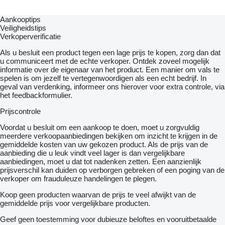
- Tachograaf digitaal
- USB aansluiting
Aankooptips
- Versterkte motorrem
Veiligheidstips
- Verwarming
Verkoperverificatie
= Bijzonderheden =
Als u besluit een product tegen een lage prijs te kopen, zorg dan dat
u communiceert met de echte verkoper. Ontdek zoveel mogelijk
Opbouw
informatie over de eigenaar van het product. Een manier om vals te
Schotelhoogte: 112 cm
spelen is om jezelf te vertegenwoordigen als een echt bedrijf. In
geval van verdenking, informeer ons hierover voor extra controle, via
Mercedes Benz Actros 1939
het feedbackformulier.
KM. stand: 212.719 km !!!
Euro6
Prijscontrole
Automaat
Slaapcabine
Voordat u besluit om een ​​aankoop te doen, moet u zorgvuldig
Airco
meerdere verkoopaanbiedingen bekijken om inzicht te krijgen in de
Climate control
gemiddelde kosten van uw gekozen product. Als de prijs van de
Standkachel
aanbieding die u leuk vindt veel lager is dan vergelijkbare
Sper
aanbiedingen, moet u dat tot nadenken zetten. Een aanzienlijk
Houtinleg dashbord
prijsverschil kan duiden op verborgen gebreken of een poging van de
Full spoiler
verkoper om frauduleuze handelingen te plegen.
Zijskirts
Koop geen producten waarvan de prijs te veel afwijkt van de
gemiddelde prijs voor vergelijkbare producten.
Zeer nette NL trekker van 1e eigenaar
Direct inzetbaar
Geef geen toestemming voor dubieuze beloftes en vooruitbetaalde