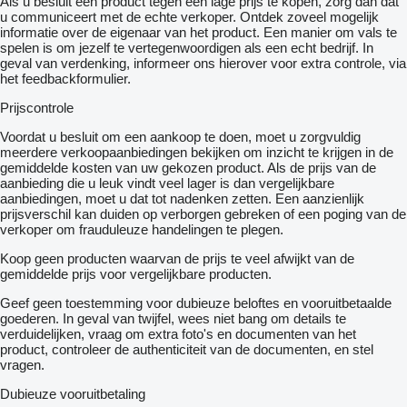
Als u besluit een product tegen een lage prijs te kopen, zorg dan dat
Differential lock
u communiceert met de echte verkoper. Ontdek zoveel mogelijk
Refrigerator
informatie over de eigenaar van het product. Een manier om vals te
1 bed
spelen is om jezelf te vertegenwoordigen als een echt bedrijf. In
Radio/CD player
geval van verdenking, informeer ons hierover voor extra controle, via
Navigation system
het feedbackformulier.
Full spoiler + chassis skirts
Air suspension on front axle
Prijscontrole
750 + 500 liter fuel tanks
Alcoa wheels
Voordat u besluit om een ​​aankoop te doen, moet u zorgvuldig
Airhorns
meerdere verkoopaanbiedingen bekijken om inzicht te krijgen in de
Light box
gemiddelde kosten van uw gekozen product. Als de prijs van de
LED daylight running
aanbieding die u leuk vindt veel lager is dan vergelijkbare
aanbiedingen, moet u dat tot nadenken zetten. Een aanzienlijk
Nice and clean Scania S 410 NGS 4x2NB - NEW TACHO -
prijsverschil kan duiden op verborgen gebreken of een poging van de
RETARDER - FULL AIR - ACC - NAVI - 2 x FUEL TANKS -
verkoper om frauduleuze handelingen te plegen.
ACLOA'S - LED LIGHTS - with valid technical inspection till 01-
Koop geen producten waarvan de prijs te veel afwijkt van de
2027 & direct available !
gemiddelde prijs voor vergelijkbare producten.
LED lights
Geef geen toestemming voor dubieuze beloftes en vooruitbetaalde
= Meer informatie =
goederen. In geval van twijfel, wees niet bang om details te
verduidelijken, vraag om extra foto's en documenten van het
Opbouw: Standaard trekker
product, controleer de authenticiteit van de documenten, en stel
Max. aslast voor: 7500 kg
vragen.
Max. aslast achter: 11500 kg
Inhoud laadruimte: 1.250 l
Dubieuze vooruitbetaling
APK: gekeurd tot jan. 2027