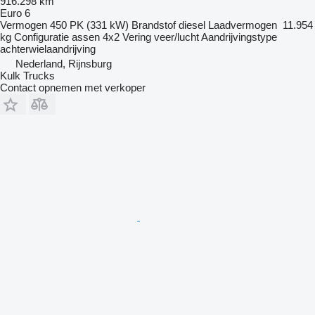
916.298 km
Euro 6
Vermogen
450 PK (331 kW)
Brandstof
diesel
Laadvermogen
11.954
kg
Configuratie assen
4x2
Vering
veer/lucht
Aandrijvingstype
achterwielaandrijving
Nederland, Rijnsburg
Kulk Trucks
Contact opnemen met verkoper