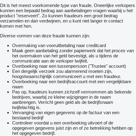
Neem voor meer informatie contact op met Bastien Begemann
Dit is het meest voorkomende type van fraude. Oneerlijke verkopers
of Corné Visser
kunnen een bepaald bedrag aan aanbetalingen vragen waarbij u het
product "reserveert". Zo kunnen fraudeurs een groot bedrag
verzamelen en dan verdwijnen, en u kunt niet langer in contact
komen met hen.
Diverse vormen van deze fraude kunnen zijn:
Overmaking van vooruitbetaling naar creditcard
Maak geen aanbetaling zonder papierwerk dat het proces van
het overmaken van het geld bevestigt, als u tijdens de
communicatie aan de verkoper twijfelt.
Overboeking naar een tussenpersoon ("Trustee" account)
Een dergelijk verzoek zou alarmerend moeten zijn,
hoogstwaarschijnlijk communiceert u met een fraudeur.
Overboeking naar een bedrijfsaccount met een vergelijkbare
naam
Pas op, fraudeurs kunnen zichzelf vermommen als bekende
bedrijven, waarbij ze kleine wijzigingen in de naam
aanbrengen. Verricht geen geld als de bedrijfsnaam
twijfelachtig is.
Vervanging van eigen gegevens op de factuur van een
bestaand bedrijf
Controleer voordat u een overboeking uitvoert of de
opgegeven gegevens juist zijn en of ze betrekking hebben op
het opgegeven bedrijf.