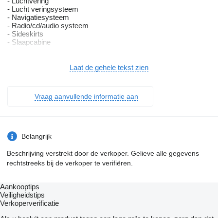
- Luchtvering
- Lucht veringsysteem
- Navigatiesysteem
- Radio/cd/audio systeem
- Sideskirts
- Slaapcabine
- Spoilers
- Stabiliteitscontrole
- Standkachel
Laat de gehele tekst zien
- Verlichting achter
- Verlichting voor
- Verwarming
Vraag aanvullende informatie aan
- Voorruit
= Bijzonderheden =
For sale:
Belangrijk
Scania S 410 NGS 4x2NB - NEW TACHO -
Beschrijving verstrekt door de verkoper. Gelieve alle gegevens
rechtstreeks bij de verkoper te verifiëren.
01-2019
EURO 6
1.172.000 km
Aankooptips
Aut. gearbox
Veiligheidstips
Retarder
Verkoperverificatie
Aut. airconditioning
Cab heater