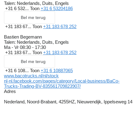
Talen:
Nederlands, Duits, Engels
+31 6 532...
Toon
+31 6 53204186
Bel me terug
+31 183 67...
Toon
+31 183 678 252
Bastien Begemann
Talen:
Nederlands, Duits, Engels
Ma - Vr
08:30 - 17:30
+31 183 67...
Toon
+31 183 678 252
Bel me terug
+31 6 108...
Toon
+31 6 10887065
www.bacotrucks.nl/nl/stock
nl-nl.facebook.com/pages/category/Local-business/BaCo-
Trucks-Trading-BV-835561709823907/
Adres
Nederland, Noord-Brabant, 4255HZ, Nieuwendijk, Ippelseweg 14