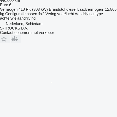
440.000 km
Euro 6
Vermogen
419 PK (308 kW)
Brandstof
diesel
Laadvermogen
12.805
kg
Configuratie assen
4x2
Vering
veer/lucht
Aandrijvingstype
achterwielaandrijving
Nederland, Schiedam
S-TRUCKS B.V.
Contact opnemen met verkoper