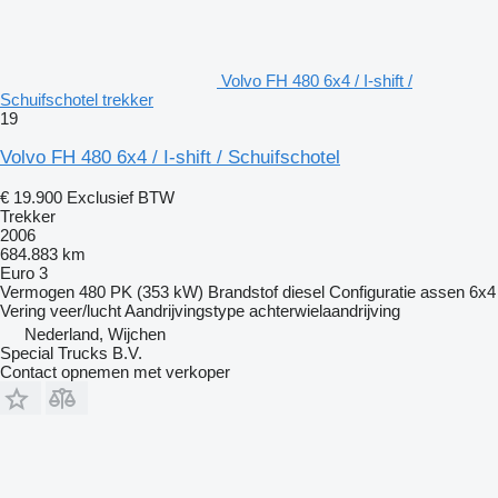
Volvo FH 480 6x4 / I-shift /
Schuifschotel trekker
19
Volvo FH 480 6x4 / I-shift / Schuifschotel
€ 19.900
Exclusief BTW
Trekker
2006
684.883 km
Euro 3
Vermogen
480 PK (353 kW)
Brandstof
diesel
Configuratie assen
6x4
Vering
veer/lucht
Aandrijvingstype
achterwielaandrijving
Nederland, Wijchen
Special Trucks B.V.
Contact opnemen met verkoper