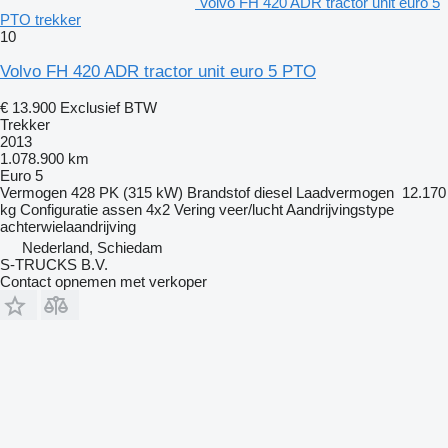
Volvo FH 420 ADR tractor unit euro 5
PTO trekker
10
Volvo FH 420 ADR tractor unit euro 5 PTO
€ 13.900
Exclusief BTW
Trekker
2013
1.078.900 km
Euro 5
Vermogen
428 PK (315 kW)
Brandstof
diesel
Laadvermogen
12.170
kg
Configuratie assen
4x2
Vering
veer/lucht
Aandrijvingstype
achterwielaandrijving
Nederland, Schiedam
S-TRUCKS B.V.
Contact opnemen met verkoper