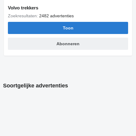
Volvo trekkers
Prices are without VAT.
Zoekresultaten:
2482 advertenties
No rights could be derived from given information.
Toon
Abonneren
Check our website for more than 1100 Trucks, Trailers and
Cranes for sale!!!
WWW.STRUCKS.EU
= Meer informatie =
Soortgelijke advertenties
Opbouw: Standaard trekker
Brandstofsoort: LNG
Vooras: Meesturend
Schade: schadevrij
Kenteken: 52-BLG-9