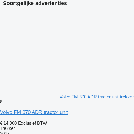
Vooras: Meesturend; Bandenprofiel links: 40%; Bandenprofiel
Soortgelijke advertenties
rechts: 40%
Achteras: Bandenprofiel linksbinnen: 25%; Bandenprofiel
linksbuiten: 25%; Bandenprofiel rechtsbinnen: 25%;
Bandenprofiel rechtsbuiten: 25%; Reductie: enkelvoudige
reductie
Schade: schadevrij
Kenteken: 74-BLH-5
Volvo FM 370 ADR tractor unit trekker
8
Volvo FM 370 ADR tractor unit
€ 14.900
Exclusief BTW
Trekker
2017