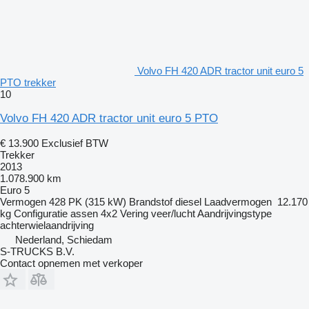
Volvo FH 420 ADR tractor unit euro 5
PTO trekker
10
Volvo FH 420 ADR tractor unit euro 5 PTO
€ 13.900
Exclusief BTW
Trekker
2013
1.078.900 km
Euro 5
Vermogen
428 PK (315 kW)
Brandstof
diesel
Laadvermogen
12.170
kg
Configuratie assen
4x2
Vering
veer/lucht
Aandrijvingstype
achterwielaandrijving
Nederland, Schiedam
S-TRUCKS B.V.
Contact opnemen met verkoper