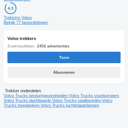
Account name: S-Trucks B.V.
4.3
BIC/SWIFT: INGBNL2A
Trekkers Volvo
Bekijk 77 beoordelingen
IBAN: NL51 INGB 0008 4570 17
Volvo trekkers
Prices are without VAT.
Zoekresultaten:
2456 advertenties
No rights could be derived from given information.
Toon
Check our website for more than 1100 Trucks, Trailers and
Abonneren
Cranes for sale!!!
Trekker onderdelen
Volvo Trucks besturingseenheiden
Volvo Trucks voorbumpers
WWW.STRUCKS.EU
Volvo Trucks dashboards
Volvo Trucks spatboorden
Volvo
Trucks treeplanken
Volvo Trucks luchtinlaatslangen
= Meer informatie =
Opbouw: Standaard trekker
Brandstofsoort: LNG
Bandenmaat: 315/70 R 22.5