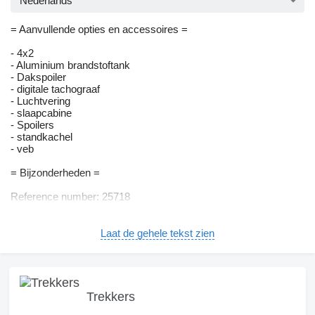
Nederlands
= Aanvullende opties en accessoires =
- 4x2
- Aluminium brandstoftank
- Dakspoiler
- digitale tachograaf
- Luchtvering
- slaapcabine
- Spoilers
- standkachel
- veb
= Bijzonderheden =
Reference number: 25718
Volvo FH 420 LNG Globetrotter Tractor Unit
Laat de gehele tekst zien
• Equipped with ABS
• Equipped with air conditioning
• Fitted with an aluminium fuel tank
• Equipped with a Webasto heater
• Fitted with a refrigerator
Trekkers
• Powered by a Euro 6C engine