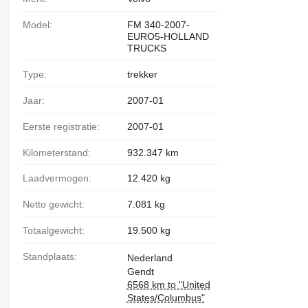
Model:
FM 340-2007-
EURO5-HOLLAND
TRUCKS
Type:
trekker
Jaar:
2007-01
Eerste registratie:
2007-01
Kilometerstand:
932.347 km
Laadvermogen:
12.420 kg
Netto gewicht:
7.081 kg
Totaalgewicht:
19.500 kg
Standplaats:
Nederland
Gendt
6568 km to "United
States/Columbus"