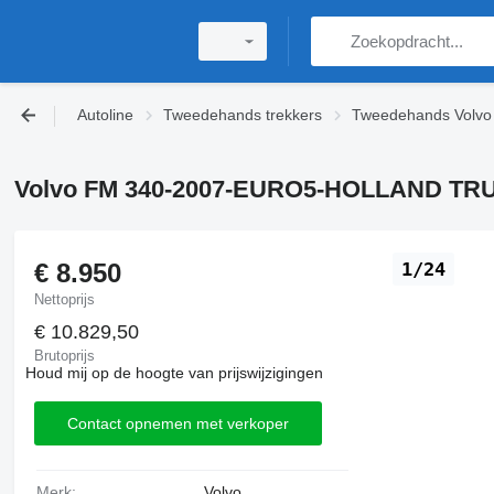
Autoline
Tweedehands trekkers
Tweedehands Volvo 
Volvo FM 340-2007-EURO5-HOLLAND TRU
€ 8.950
1/24
Nettoprijs
€ 10.829,50
Brutoprijs
Houd mij op de hoogte van prijswijzigingen
Contact opnemen met verkoper
Merk:
Volvo