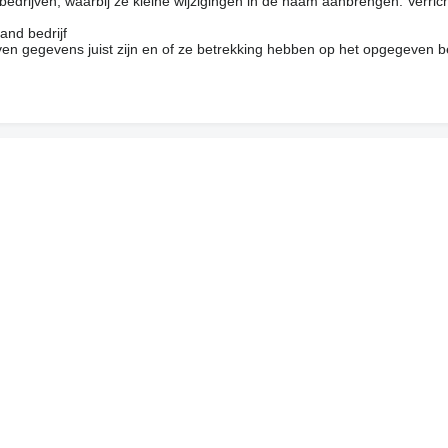
drijven, waarbij ze kleine wijzigingen in de naam aanbrengen. Verrich
and bedrijf
en gegevens juist zijn en of ze betrekking hebben op het opgegeven be