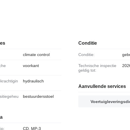
ies
Conditie
climate control
Conditie:
gebr
voorkant
Technische inspectie
202
geldig tot:
hydraulisch
Aanvullende services
bestuurdersstoel
Voertuigleveringsdi
ia
io:
CD, MP-3