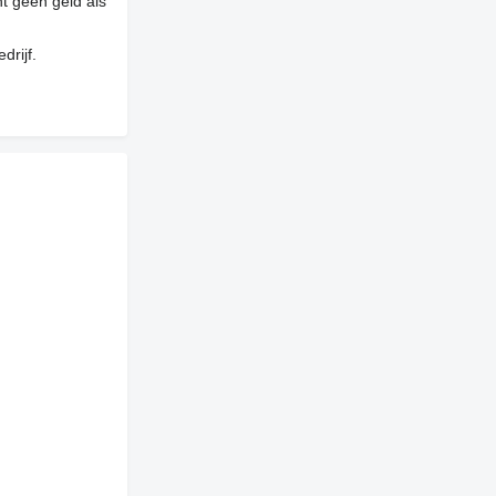
t geen geld als
drijf.