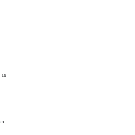
t 19
ien