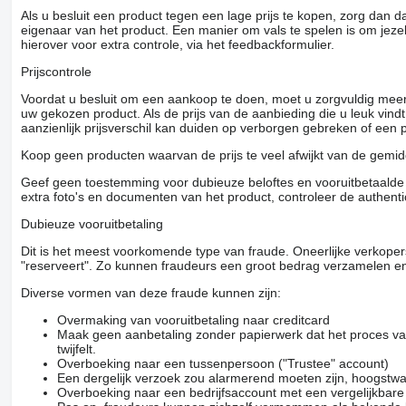
Als u besluit een product tegen een lage prijs te kopen, zorg dan 
eigenaar van het product. Een manier om vals te spelen is om jezel
hierover voor extra controle, via het feedbackformulier.
Prijscontrole
Voordat u besluit om een ​​aankoop te doen, moet u zorgvuldig mee
uw gekozen product. Als de prijs van de aanbieding die u leuk vind
aanzienlijk prijsverschil kan duiden op verborgen gebreken of een
Koop geen producten waarvan de prijs te veel afwijkt van de gemidd
Geef geen toestemming voor dubieuze beloftes en vooruitbetaalde g
extra foto's en documenten van het product, controleer de authenti
Dubieuze vooruitbetaling
Dit is het meest voorkomende type van fraude. Oneerlijke verkope
"reserveert". Zo kunnen fraudeurs een groot bedrag verzamelen en
Diverse vormen van deze fraude kunnen zijn:
Overmaking van vooruitbetaling naar creditcard
Maak geen aanbetaling zonder papierwerk dat het proces van
twijfelt.
Overboeking naar een tussenpersoon ("Trustee" account)
Een dergelijk verzoek zou alarmerend moeten zijn, hoogstwa
Overboeking naar een bedrijfsaccount met een vergelijkbar