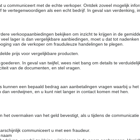
dat u communiceert met de echte verkoper. Ontdek zoveel mogelijk info
f te vertegenwoordigen als een echt bedrijf. In geval van verdenking, 
rdere verkoopaanbiedingen bekijken om inzicht te krijgen in de gemidd
t veel lager is dan vergelijkbare aanbiedingen, moet u dat tot nadenken
 poging van de verkoper om frauduleuze handelingen te plegen.
elde prijs voor vergelijkbare producten.
oederen. In geval van twijfel, wees niet bang om details te verduideli
citeit van de documenten, en stel vragen.
rs kunnen een bepaald bedrag aan aanbetalingen vragen waarbij u het
 dan verdwijnen, en u kunt niet langer in contact komen met hen.
 het overmaken van het geld bevestigt, als u tijdens de communicatie
arschijnlijk communiceert u met een fraudeur.
e naam