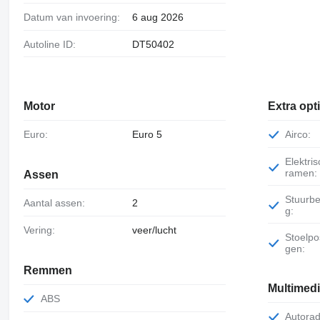
Datum van invoering:
6 aug 2026
Autoline ID:
DT50402
Motor
Extra opt
Euro:
Euro 5
Airco:
Elektrische
ramen:
Assen
Stuurbekrachtigin
Aantal assen:
2
g:
Vering:
veer/lucht
Stoelpositiegeheu
gen:
Remmen
Multimed
ABS
Autorad