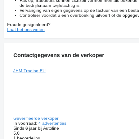
Pas op, fraudeurs kunnen zichzelf vermommen als bekende be
de bedrijfsnaam twijfelachtig is.
Vervanging van eigen gegevens op de factuur van een besta
Controleer voordat u een overboeking uitvoert of de opgegev
Fraude gesignaleerd?
Laat het ons weten
Contactgegevens van de verkoper
JHM Trading EU
Geverifieerde verkoper
In voorraad:
4 advertenties
Sinds
6
jaar bij Autoline
5.0
1 beoordeling