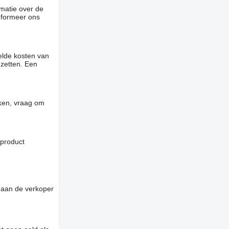
rmatie over de
informeer ons
elde kosten van
 zetten. Een
jken, vraag om
 product
 aan de verkoper