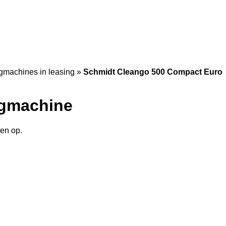
gmachines in leasing
»
Schmidt Cleango 500 Compact Euro
egmachine
ten op.