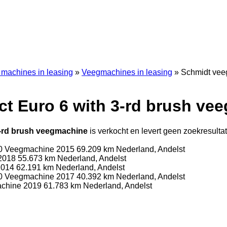
g machines in leasing
»
Veegmachines in leasing
»
Schmidt vee
t Euro 6 with 3-rd brush ve
-rd brush veegmachine
is verkocht en levert geen zoekresulta
0
Veegmachine
2015
69.209 km
Nederland, Andelst
2018
55.673 km
Nederland, Andelst
2014
62.191 km
Nederland, Andelst
0
Veegmachine
2017
40.392 km
Nederland, Andelst
chine
2019
61.783 km
Nederland, Andelst