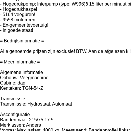
- Hogedrukpomp: Interpump (type: W996)б 15 liter per minuut bi
- Hogedrukhaspel
- 5164 veeguren!
- 9558 motoruren!
- Ex-gemeentevoertuig!
- In goede staat!
= Bedrijfsinformatie =
Alle genoemde prijzen zijn exclusief BTW. Aan de afgelezen k
= Meer informatie =
Algemene informatie
Opbouw: Veegmachine
Cabine: dag
Kenteken: TGN-54-Z
Transmissie
Transmissie: Hydrostaat, Automaat
Asconfiguratie
Bandenmaat: 215/75 17.5
Merk assen: Anders
Vooras: Max. aslast: 4000 kg; Meesturend; Bandenprofiel links