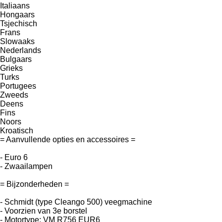
Italiaans
Hongaars
Tsjechisch
Frans
Slowaaks
Nederlands
Bulgaars
Grieks
Turks
Portugees
Zweeds
Deens
Fins
Noors
Kroatisch
= Aanvullende opties en accessoires =
- Euro 6
- Zwaailampen
= Bijzonderheden =
- Schmidt (type Cleango 500) veegmachine
- Voorzien van 3e borstel
- Motortype: VM R756 EUR6