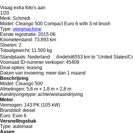
Vraag extra foto's aan
1/20
Merk:
Schmidt
Model:
Cleango 500 Compact Euro 6 with 3-rd brush
Type:
veegmachine
Eerste registratie:
2015-06
Kilometerstand:
73.893 km
Stoelen:
2
Totaalgewicht:
11.500 kg
Standplaats:
Nederland
Andelst
6553 km to "United States/
Voorraad ID-nummer verkoper:
45409
Deal-opties:
leasing
Datum van invoering:
meer dan 1 maand
Beschrijving
Model:
Cleango 500
Afmetingen:
5,6 m × 1,8 m × 2,8 m
Aandrijvingstype:
achterwielaandrijving
Motor
Vermogen:
143 PK (105 kW)
Brandstof:
diesel
Euro:
Euro 6
Versnellingsbak
Type:
automaat
Assen