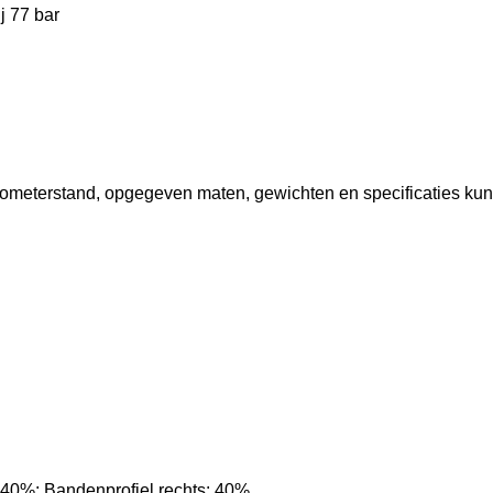
j 77 bar
ilometerstand, opgegeven maten, gewichten en specificaties ku
: 40%; Bandenprofiel rechts: 40%