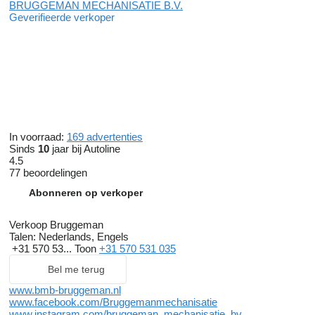
BRUGGEMAN MECHANISATIE B.V.
Geverifieerde verkoper
In voorraad:
169 advertenties
Sinds
10
jaar bij Autoline
4.5
77 beoordelingen
Abonneren op verkoper
Verkoop Bruggeman
Talen:
Nederlands, Engels
+31 570 53...
Toon
+31 570 531 035
Bel me terug
www.bmb-bruggeman.nl
www.facebook.com/Bruggemanmechanisatie
www.instagram.com/bruggeman_mechanisatie_bv