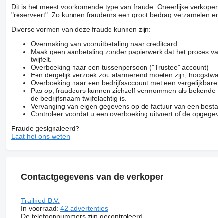
Dit is het meest voorkomende type van fraude. Oneerlijke verkope
"reserveert". Zo kunnen fraudeurs een groot bedrag verzamelen en
Diverse vormen van deze fraude kunnen zijn:
Overmaking van vooruitbetaling naar creditcard
Maak geen aanbetaling zonder papierwerk dat het proces van
twijfelt.
Overboeking naar een tussenpersoon ("Trustee" account)
Een dergelijk verzoek zou alarmerend moeten zijn, hoogstwa
Overboeking naar een bedrijfsaccount met een vergelijkbar
Pas op, fraudeurs kunnen zichzelf vermommen als bekende be
de bedrijfsnaam twijfelachtig is.
Vervanging van eigen gegevens op de factuur van een besta
Controleer voordat u een overboeking uitvoert of de opgegev
Fraude gesignaleerd?
Laat het ons weten
Contactgegevens van de verkoper
Trailned B.V.
In voorraad:
42 advertenties
De telefoonnummers zijn gecontroleerd