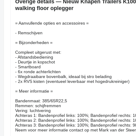
Overige details — Nieuw Knapen Trailers K100
walking floor oplegger
= Aanvullende opties en accessoires =
- Remschijven
= Bijzonderheden =
Compleet uitgerust met:
- Afstandsbediening
- Deurtje in kopschot
- Smartboard
- 6x ronde achterlichten
- Wegdraaibare bovenbalk, ideaal bij stro belading
- 2x RVS kisten (eventueel leverbaar met hogedrukreiniger)
= Meer informatie =
Bandenmaat: 385/65R22,5
Remmen: schijfremmen
Vering: luchtvering
Achteras 1: Bandenprofiel links: 100%; Bandenprofiel rechts: 
Achteras 2: Bandenprofiel links: 100%; Bandenprofiel rechts: 
Achteras 3: Bandenprofiel links: 100%; Bandenprofiel rechts: 
Neem voor meer informatie contact op met Mark van der Stee