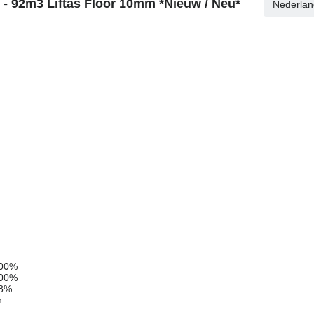
 - 92m3 Liftas Floor 10mm *Nieuw / Neu*
Nederlan
100%
100%
98%
n