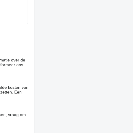
rmatie over de
informeer ons
elde kosten van
 zetten. Een
jken, vraag om