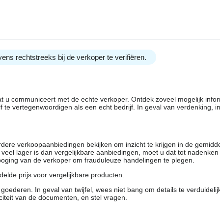
ens rechtstreeks bij de verkoper te verifiëren.
dat u communiceert met de echte verkoper. Ontdek zoveel mogelijk info
f te vertegenwoordigen als een echt bedrijf. In geval van verdenking, 
rdere verkoopaanbiedingen bekijken om inzicht te krijgen in de gemidd
t veel lager is dan vergelijkbare aanbiedingen, moet u dat tot nadenken
 poging van de verkoper om frauduleuze handelingen te plegen.
elde prijs voor vergelijkbare producten.
oederen. In geval van twijfel, wees niet bang om details te verduideli
citeit van de documenten, en stel vragen.