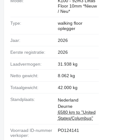
Model:
K100 - 92m3 Liftas
Floor 10mm *Nieuw
/ Neu*
Type:
walking floor
oplegger
Jaar:
2026
Eerste registratie:
2026
Laadvermogen:
31.938 kg
Netto gewicht:
8.062 kg
Totaalgewicht:
42.000 kg
Standplaats:
Nederland
Deurne
6580 km to "United
States/Columbus"
Voorraad ID-nummer
PO124141
verkoper: