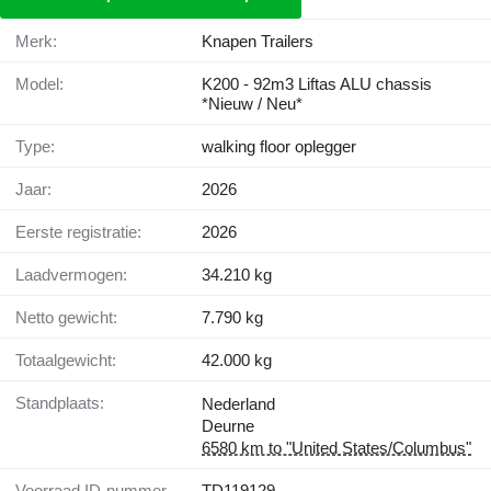
Merk:
Knapen Trailers
Model:
K200 - 92m3 Liftas ALU chassis
*Nieuw / Neu*
Type:
walking floor oplegger
Jaar:
2026
Eerste registratie:
2026
Laadvermogen:
34.210 kg
Netto gewicht:
7.790 kg
Totaalgewicht:
42.000 kg
Standplaats:
Nederland
Deurne
6580 km to "United States/Columbus"
Voorraad ID-nummer
TD119129