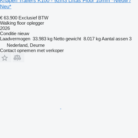
Knapen Trailers K100 - 92m3 Liftas Floor 10mm *Nieuw /
Neu*
€ 63.900
Exclusief BTW
Walking floor oplegger
2026
Conditie
nieuw
Laadvermogen
33.983 kg
Netto gewicht
8.017 kg
Aantal assen
3
Nederland, Deurne
Contact opnemen met verkoper