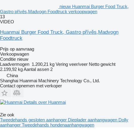
nieuw Huanmai Burger Food Truck,
Gastro přívěs,Madvogn Foodtruck verkoopwagen
13
VIDEO
Huanmai Burger Food Truck, Gastro přívěs,Madvogn
Foodtruck
Prijs op aanvraag
Verkoopwagen
Conditie
nieuw
Laadvermogen
1.200,21 kg
Vering
veer/veer
Netto gewicht
2.199,92 kg
Aantal assen
2
China
Shanghai Huanmai Machinery Technology Co., Ltd.
Contact opnemen met verkoper
Details over Huanmai
Zie ook
Tweedehands gesloten aanhanger
Dieplader aanhangwagen
Dolly
aanhanger
Tweedehands hondenaanhangwagen