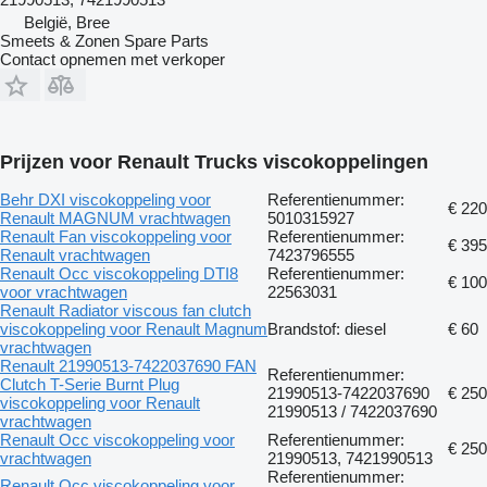
België, Bree
Smeets & Zonen Spare Parts
Contact opnemen met verkoper
Prijzen voor Renault Trucks viscokoppelingen
Behr DXI viscokoppeling voor
Referentienummer:
€ 220
Renault MAGNUM vrachtwagen
5010315927
Renault Fan viscokoppeling voor
Referentienummer:
€ 395
Renault vrachtwagen
7423796555
Renault Occ viscokoppeling DTI8
Referentienummer:
€ 100
voor vrachtwagen
22563031
Renault Radiator viscous fan clutch
viscokoppeling voor Renault Magnum
Brandstof: diesel
€ 60
vrachtwagen
Renault 21990513-7422037690 FAN
Referentienummer:
Clutch T-Serie Burnt Plug
21990513-7422037690
€ 250
viscokoppeling voor Renault
21990513 / 7422037690
vrachtwagen
Renault Occ viscokoppeling voor
Referentienummer:
€ 250
vrachtwagen
21990513, 7421990513
Referentienummer:
Renault Occ viscokoppeling voor